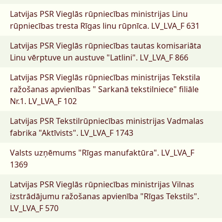
Latvijas PSR Vieglās rūpniecības ministrijas Linu
rūpniecības tresta Rīgas linu rūpnīca.
LV_LVA_F 631
Latvijas PSR Vieglās rūpniecības tautas komisariāta
Linu vērptuve un austuve "Latlini".
LV_LVA_F 866
Latvijas PSR Vieglās rūpniecības ministrijas Tekstila
ražošanas apvienības " Sarkanā tekstilniece" filiāle
Nr.1.
LV_LVA_F 102
Latvijas PSR Tekstilrūpniecības ministrijas Vadmalas
fabrika "Aktīvists".
LV_LVA_F 1743
Valsts uzņēmums "Rīgas manufaktūra".
LV_LVA_F
1369
Latvijas PSR Vieglās rūpniecības ministrijas Vilnas
izstrādājumu ražošanas apvienība "Rīgas Tekstils".
LV_LVA_F 570