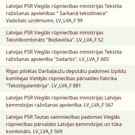
Latvijas PSR Vieglās rūpniecības ministrijas Tekstila
ražošanas apvienības " Sarkanā tekstilniece"
Vadošais uzņēmums.
LV_LVA_F 99
Latvijas PSR Vieglās rūpniecības ministrijas
Tekstilkombināts "Boļševička".
LV_LVA_F 52
Latvijas PSR Vieglās rūpniecības ministrijas Tekstila
ražošanas apvienība "Sadarbs".
LV_LVA_F 665
Rīgas pilsētas Darbaļaužu deputātu padomes Izpildu
komitejas Vietējās rūpniecības pārvaldes Fabrika
"Tekstilgalantērija".
LV_LVA_F 881
Latvijas PSR Vieglās rūpniecības ministrijas Latvijas
ķemmdzijas ražošanas apvienība.
LV_LVA_F 567
Latvijas PSR Tautas saimniecības padomes Vieglās
rūpniecības pārvaldes Latvijas ķemmdzijas un tūka
kombināts.
LV_LVA_F 569