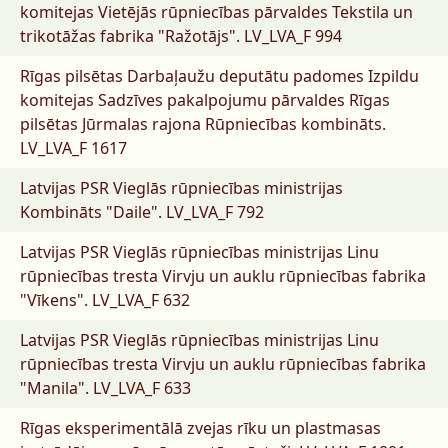
komitejas Vietējās rūpniecības pārvaldes Tekstila un
trikotāžas fabrika "Ražotājs".
LV_LVA_F 994
Rīgas pilsētas Darbaļaužu deputātu padomes Izpildu
komitejas Sadzīves pakalpojumu pārvaldes Rīgas
pilsētas Jūrmalas rajona Rūpniecības kombināts.
LV_LVA_F 1617
Latvijas PSR Vieglās rūpniecības ministrijas
Kombināts "Daile".
LV_LVA_F 792
Latvijas PSR Vieglās rūpniecības ministrijas Linu
rūpniecības tresta Virvju un auklu rūpniecības fabrika
"Vīkens".
LV_LVA_F 632
Latvijas PSR Vieglās rūpniecības ministrijas Linu
rūpniecības tresta Virvju un auklu rūpniecības fabrika
"Manila".
LV_LVA_F 633
Rīgas eksperimentālā zvejas rīku un plastmasas