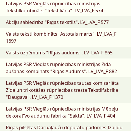
Latvijas PSR Vieglās rūpniecības ministrijas
Tekstilkombināts "Tekstiliāna".
LV_LVA_F 574
Akciju sabiedrība "Rīgas tekstils".
LV_LVA_F 577
Valsts tekstilkombināts "Astotais marts".
LV_LVA_F
1697
Valsts uzņēmums "Rīgas audums".
LV_LVA_F 865
Latvijas PSR Vieglās rūpniecības ministrijas Zīda
aušanas kombināts "Rīgas Audums".
LV_LVA_F 882
Latvijas PSR Vieglās rūpniecības tautas komisariāta
Zīda un trikotāžas rūpniecības tresta Tekstilfabrika
"Daugava".
LV_LVA_F 1370
Latvijas PSR Vieglās rūpniecības ministrijas Mēbeļu
dekoratīvo audumu fabrika "Sakta".
LV_LVA_F 404
Rīgas pilsētas Darbaļaužu deputātu padomes Izpildu