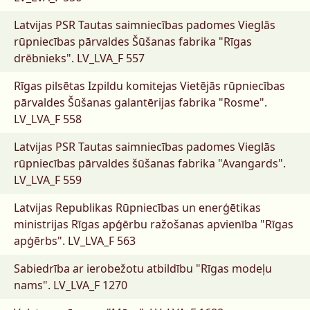
Latvijas PSR Tautas saimniecības padomes Vieglās
rūpniecības pārvaldes Šūšanas fabrika "Rīgas
drēbnieks".
LV_LVA_F 557
Rīgas pilsētas Izpildu komitejas Vietējās rūpniecības
pārvaldes Šūšanas galantērijas fabrika "Rosme".
LV_LVA_F 558
Latvijas PSR Tautas saimniecības padomes Vieglās
rūpniecības pārvaldes šūšanas fabrika "Avangards".
LV_LVA_F 559
Latvijas Republikas Rūpniecības un enerģētikas
ministrijas Rīgas apģērbu ražošanas apvienība "Rīgas
apģērbs".
LV_LVA_F 563
Sabiedrība ar ierobežotu atbildību "Rīgas modeļu
nams".
LV_LVA_F 1270