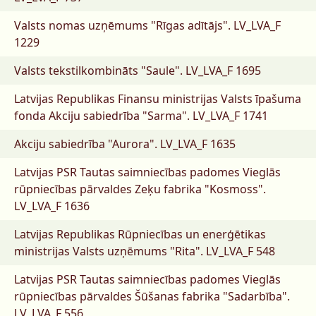
Valsts nomas uzņēmums "Rīgas adītājs".
LV_LVA_F
1229
Valsts tekstilkombināts "Saule".
LV_LVA_F 1695
Latvijas Republikas Finansu ministrijas Valsts īpašuma
fonda Akciju sabiedrība "Sarma".
LV_LVA_F 1741
Akciju sabiedrība "Aurora".
LV_LVA_F 1635
Latvijas PSR Tautas saimniecības padomes Vieglās
rūpniecības pārvaldes Zeķu fabrika "Kosmoss".
LV_LVA_F 1636
Latvijas Republikas Rūpniecības un enerģētikas
ministrijas Valsts uzņēmums "Rita".
LV_LVA_F 548
Latvijas PSR Tautas saimniecības padomes Vieglās
rūpniecības pārvaldes Šūšanas fabrika "Sadarbība".
LV_LVA_F 556