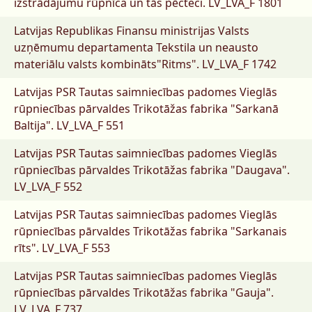
izstrādājumu rūpnīca un tās pēcteči.
LV_LVA_F 1801
Latvijas Republikas Finansu ministrijas Valsts
uzņēmumu departamenta Tekstila un neausto
materiālu valsts kombināts"Ritms".
LV_LVA_F 1742
Latvijas PSR Tautas saimniecības padomes Vieglās
rūpniecības pārvaldes Trikotāžas fabrika "Sarkanā
Baltija".
LV_LVA_F 551
Latvijas PSR Tautas saimniecības padomes Vieglās
rūpniecības pārvaldes Trikotāžas fabrika "Daugava".
LV_LVA_F 552
Latvijas PSR Tautas saimniecības padomes Vieglās
rūpniecības pārvaldes Trikotāžas fabrika "Sarkanais
rīts".
LV_LVA_F 553
Latvijas PSR Tautas saimniecības padomes Vieglās
rūpniecības pārvaldes Trikotāžas fabrika "Gauja".
LV_LVA_F 737