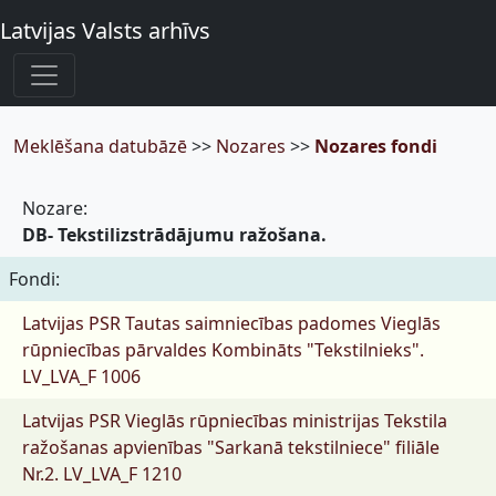
Latvijas Valsts arhīvs
Meklēšana datubāzē
>>
Nozares
>>
Nozares fondi
Nozare:
DB- Tekstilizstrādājumu ražošana.
Fondi:
Latvijas PSR Tautas saimniecības padomes Vieglās
rūpniecības pārvaldes Kombināts "Tekstilnieks".
LV_LVA_F 1006
Latvijas PSR Vieglās rūpniecības ministrijas Tekstila
ražošanas apvienības "Sarkanā tekstilniece" filiāle
Nr.2.
LV_LVA_F 1210