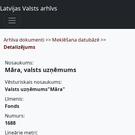
Latvijas Valsts arhīvs
Arhīva dokumenti
>>
Meklēšana datubāzē
>>
Detalizējums
Nosaukums:
Māra, valsts uzņēmums
Vēsturiskais nosaukums:
Valsts uzņēmums"Māra"
Līmenis:
Fonds
Numurs:
1688
Lineārie metri: