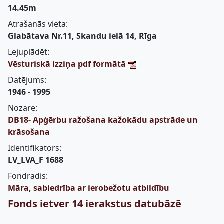
14.45m
Atrašanās vieta:
Glabātava Nr.11, Skandu ielā 14, Rīga
Lejuplādēt:
Vēsturiskā izziņa pdf formātā
Datējums:
1946 - 1995
Nozare:
DB18- Apģērbu ražošana kažokādu apstrāde un
krāsošana
Identifikators:
LV_LVA_F 1688
Fondradis:
Māra, sabiedrība ar ierobežotu atbildību
Fonds ietver 14 ierakstus datubāzē