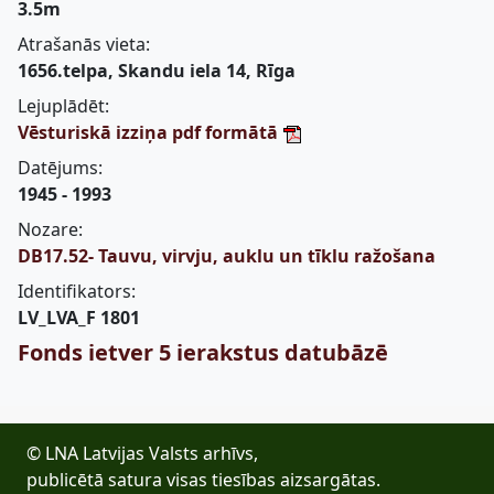
3.5m
Atrašanās vieta:
1656.telpa, Skandu iela 14, Rīga
Lejuplādēt:
Vēsturiskā izziņa pdf formātā
Datējums:
1945 - 1993
Nozare:
DB17.52- Tauvu, virvju, auklu un tīklu ražošana
Identifikators:
LV_LVA_F 1801
Fonds ietver 5 ierakstus datubāzē
© LNA Latvijas Valsts arhīvs,
publicētā satura visas tiesības aizsargātas.