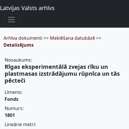
Latvijas Valsts arhīvs
Arhīva dokumenti
>>
Meklēšana datubāzē
>>
Detalizējums
Nosaukums:
Rīgas eksperimentālā zvejas rīku un
plastmasas izstrādājumu rūpnīca un tās
pēcteči
Līmenis:
Fonds
Numurs:
1801
Lineārie metri: