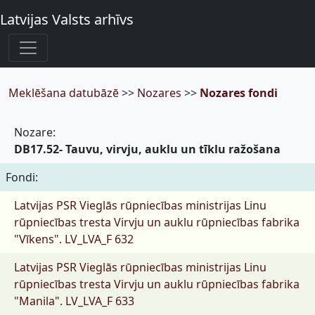
Latvijas Valsts arhīvs
Meklēšana datubāzē
>>
Nozares
>>
Nozares fondi
Nozare:
DB17.52- Tauvu, virvju, auklu un tīklu ražošana
Fondi:
Latvijas PSR Vieglās rūpniecības ministrijas Linu
rūpniecības tresta Virvju un auklu rūpniecības fabrika
"Vīkens".
LV_LVA_F 632
Latvijas PSR Vieglās rūpniecības ministrijas Linu
rūpniecības tresta Virvju un auklu rūpniecības fabrika
"Manila".
LV_LVA_F 633