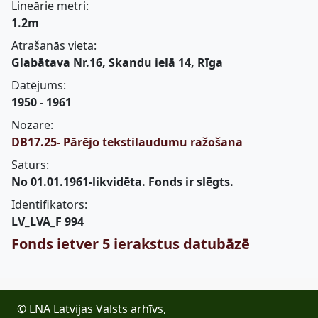
Lineārie metri:
1.2m
Atrašanās vieta:
Glabātava Nr.16, Skandu ielā 14, Rīga
Datējums:
1950 - 1961
Nozare:
DB17.25- Pārējo tekstilaudumu ražošana
Saturs:
No 01.01.1961-likvidēta. Fonds ir slēgts.
Identifikators:
LV_LVA_F 994
Fonds ietver 5 ierakstus datubāzē
© LNA Latvijas Valsts arhīvs,