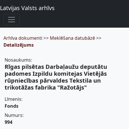
Latvijas Valsts arhīvs
Arhīva dokumenti
>>
Meklēšana datubāzē
>>
Detalizējums
Nosaukums:
Rīgas pilsētas Darbaļaužu deputātu
padomes Izpildu komitejas Vietējās
rūpniecības pārvaldes Tekstila un
trikotāžas fabrika "Ražotājs"
Līmenis:
Fonds
Numurs:
994