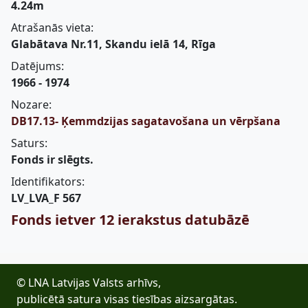
4.24m
Atrašanās vieta:
Glabātava Nr.11, Skandu ielā 14, Rīga
Datējums:
1966 - 1974
Nozare:
DB17.13- Ķemmdzijas sagatavošana un vērpšana
Saturs:
Fonds ir slēgts.
Identifikators:
LV_LVA_F 567
Fonds ietver 12 ierakstus datubāzē
© LNA Latvijas Valsts arhīvs,
publicētā satura visas tiesības aizsargātas.