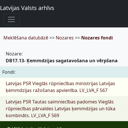
Latvijas Valsts arhīvs
Meklēšana datubāzē
>>
Nozares
>>
Nozares fondi
Nozare:
DB17.13- Ķemmdzijas sagatavošana un vērpšana
Fondi:
Latvijas PSR Vieglās rūpniecības ministrijas Latvijas
ķemmdzijas ražošanas apvienība.
LV_LVA_F 567
Latvijas PSR Tautas saimniecības padomes Vieglās
rūpniecības pārvaldes Latvijas ķemmdzijas un tūka
kombināts.
LV_LVA_F 569