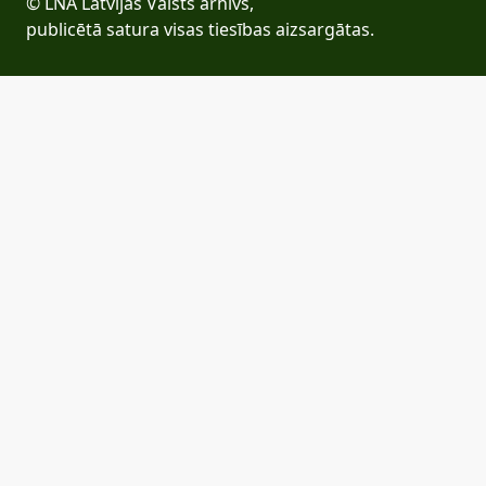
© LNA Latvijas Valsts arhīvs,
publicētā satura visas tiesības aizsargātas.