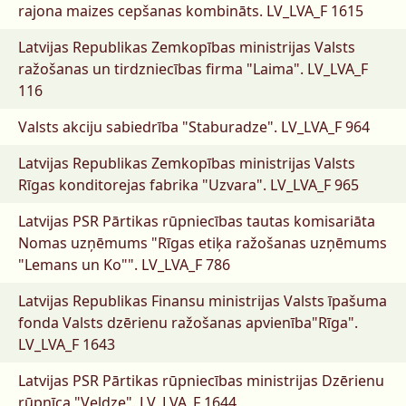
rajona maizes cepšanas kombināts.
LV_LVA_F 1615
Latvijas Republikas Zemkopības ministrijas Valsts
ražošanas un tirdzniecības firma "Laima".
LV_LVA_F
116
Valsts akciju sabiedrība "Staburadze".
LV_LVA_F 964
Latvijas Republikas Zemkopības ministrijas Valsts
Rīgas konditorejas fabrika "Uzvara".
LV_LVA_F 965
Latvijas PSR Pārtikas rūpniecības tautas komisariāta
Nomas uzņēmums "Rīgas etiķa ražošanas uzņēmums
"Lemans un Ko"".
LV_LVA_F 786
Latvijas Republikas Finansu ministrijas Valsts īpašuma
fonda Valsts dzērienu ražošanas apvienība"Rīga".
LV_LVA_F 1643
Latvijas PSR Pārtikas rūpniecības ministrijas Dzērienu
rūpnīca "Veldze".
LV_LVA_F 1644