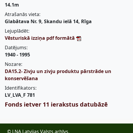
14.1m
Atrašanās vieta:
Glabātava Nr. 9, Skandu ielā 14, Rīga
Lejuplādēt:
Vēsturiskā izziņa pdf formātā
Datējums:
1940 - 1995
Nozare:
DA15.2- Zivju un zivju produktu pārstrāde un
konservēšana
Identifikators:
LV_LVA_F 781
Fonds ietver 11 ierakstus datubāzē
© LNA Latvijas Valsts arhīvs,