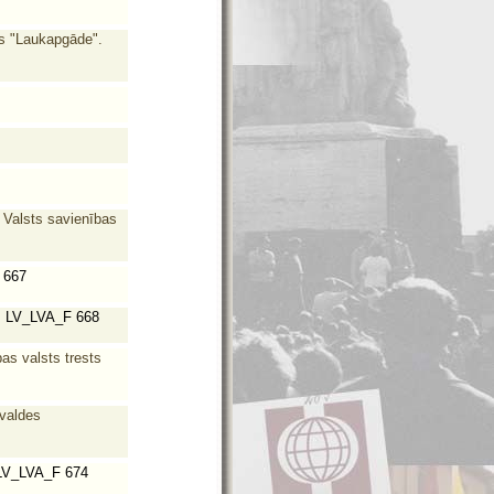
s "Laukapgāde".
 Valsts savienības
 667
.
LV_LVA_F 668
as valsts trests
rvaldes
V_LVA_F 674