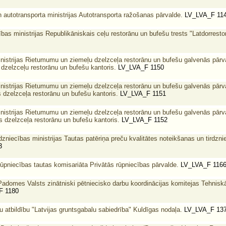
 autotransporta ministrijas Autotransporta ražošanas pārvalde.
LV_LVA_F 11
bas ministrijas Republikāniskais ceļu restorānu un bufešu trests "Latdorresto
istrijas Rietumumu un ziemeļu dzelzceļa restorānu un bufešu galvenās pārv
 dzelzceļu restorānu un bufešu kantoris.
LV_LVA_F 1150
istrijas Rietumumu un ziemeļu dzelzceļa restorānu un bufešu galvenās pārv
 dzelzceļa restorānu un bufešu kantoris.
LV_LVA_F 1151
istrijas Rietumumu un ziemeļu dzelzceļa restorānu un bufešu galvenās pārv
s dzelzceļa restorānu un bufešu kantoris.
LV_LVA_F 1152
dzniecības ministrijas Tautas patēriņa preču kvalitātes noteikšanas un tirdzni
3
rūpniecības tautas komisariāta Privātās rūpniecības pārvalde.
LV_LVA_F 116
Padomes Valsts zinātniski pētniecisko darbu koordinācijas komitejas Tehnisk
F 1180
u atbildību "Latvijas gruntsgabalu sabiedrība" Kuldīgas nodaļa.
LV_LVA_F 13