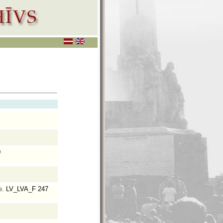
0
e.
LV_LVA_F 247