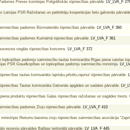
Padomes Preses komitejas Poligrāfiskās rūpniecības pārvalde.
LV_LVA_F 27
 Latvijas PSR Ražošanas un patērētāju kooperācijas lietu galvenās pārvald
aimniecības padomes Būvmateriālu rūpniecības pārvalde.
LV_LVA_F 360
aimniecības padomes Kurināmā rūpniecības pārvalde.
LV_LVA_F 361
pusresora vieglās rūpniecības koncerns.
LV_LVA_F 372
lopkopības padomju saimniecību tautas komisariāta Rīgas piena vaislas lo
vijas PSR Graudkopības un lopkopības padomju saimniecību ministrija.
LV_LV
ūpniecības tautas komisariāta /apriņķu,pilsētu,rajonu/ rūpniecības pārvalde.
L
rūpniecības Tautas komisariāta Galvenās apgādes un sadales pārvalde.
LV_L
piena produktu rūpniecības Gaļas rūpniecības ražošanas un sagādes trests.
imniecības padomes Zivju rūpniecības pārvalde.
LV_LVA_F 410
inistrijas Rietumu baseina zivju rūpniecības saimniecības asociācija "Zapri
 rezervju pārvaldes Baltijas teritoriālā pārvalde.
LV_LVA_F 445