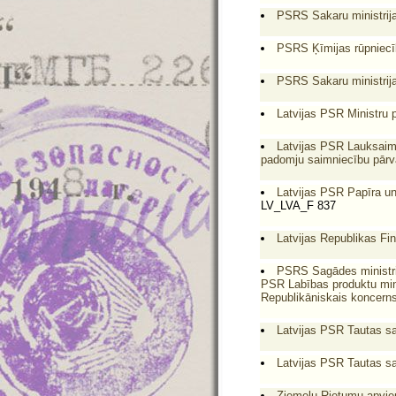
PSRS Sakaru ministrija
PSRS Ķīmijas rūpniecīb
PSRS Sakaru ministrija
Latvijas PSR Ministru 
Latvijas PSR Lauksaim
padomju saimniecību pārv
Latvijas PSR Papīra un 
LV_LVA_F 837
Latvijas Republikas Fin
PSRS Sagādes ministrij
PSR Labības produktu mini
Republikāniskais koncerns 
Latvijas PSR Tautas s
Latvijas PSR Tautas s
Ziemeļu Rietumu apvie