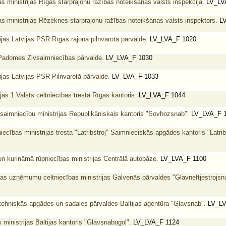
ministrijas Rīgas starprajonu ražības noteikšanas valsts inspekcija.
LV_LV
ministrijas Rēzeknes starprajonu ražības noteikšanas valsts inspektors.
LV
as Latvijas PSR Rīgas rajona pilnvarotā pārvalde.
LV_LVA_F 1020
 Padomes Zivsaimniecības pārvalde.
LV_LVA_F 1030
as Latvijas PSR Pilnvarotā pārvalde.
LV_LVA_F 1033
jas 1.Valsts celtniecības tresta Rīgas kantoris.
LV_LVA_F 1044
aimniecību ministrijas Republikāniskais kantoris "Sovhozsnab".
LV_LVA_F 
iecības ministrijas tresta "Latribstroj" Saimnieciskās apgādes kantoris "Latrib
un kurināmā rūpniecības ministrijas Centrālā autobāze.
LV_LVA_F 1100
s uzņēmumu celtniecības ministrijas Galvenās pārvaldes "Glavneftjestrojsna
 tehniskās apgādes un sadales pārvaldes Baltijas aģentūra "Glavsnab".
LV_LV
ministrijas Baltijas kantoris "Glavsnabugoļ".
LV_LVA_F 1124