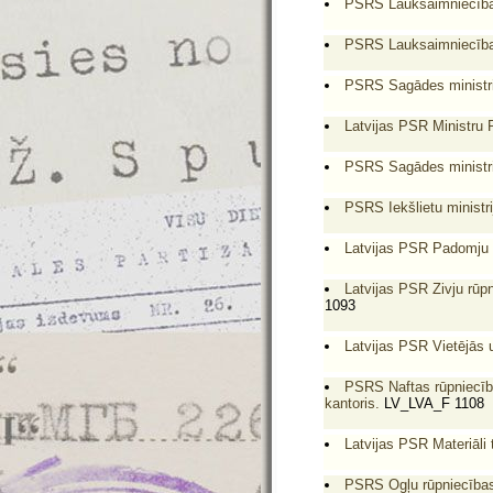
PSRS Lauksaimniecības 
PSRS Lauksaimniecības 
PSRS Sagādes ministrij
Latvijas PSR Ministru
PSRS Sagādes ministrij
PSRS Iekšlietu ministri
Latvijas PSR Padomju s
Latvijas PSR Zivju rūpn
1093
Latvijas PSR Vietējās 
PSRS Naftas rūpniecība
kantoris.
LV_LVA_F 1108
Latvijas PSR Materiāli
PSRS Ogļu rūpniecības 