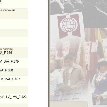
8
es vecākais
pu padomju
A_F 376
V_LVA_F 379
VA_F 380
LV_LVA_F 407
ba".
LV_LVA_F 422