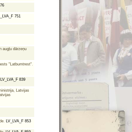
76
_LVA_F 751
n augļu dārzeņu
rests "Latbumtrest".
LV_LVA_F 839
istrija, Latvijas
atvijas
de.
LV_LVA_F 853
de.
LV_LVA_F 859