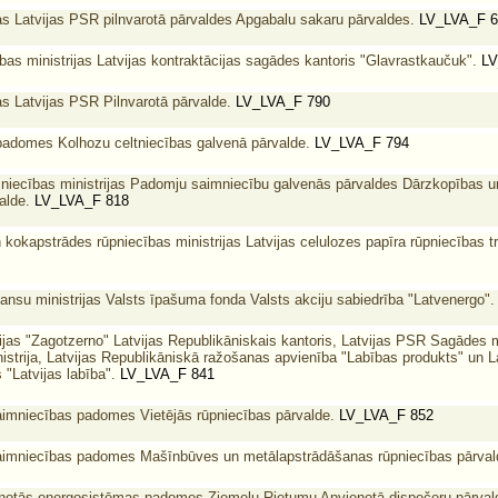
s Latvijas PSR pilnvarotā pārvaldes Apgabalu sakaru pārvaldes.
LV_LVA_F 6
as ministrijas Latvijas kontraktācijas sagādes kantoris "Glavrastkaučuk".
LV
s Latvijas PSR Pilnvarotā pārvalde.
LV_LVA_F 790
padomes Kolhozu celtniecības galvenā pārvalde.
LV_LVA_F 794
niecības ministrijas Padomju saimniecību galvenās pārvaldes Dārzkopības u
alde.
LV_LVA_F 818
kokapstrādes rūpniecības ministrijas Latvijas celulozes papīra rūpniecības t
ansu ministrijas Valsts īpašuma fonda Valsts akciju sabiedrība "Latvenergo".
as "Zagotzerno" Latvijas Republikāniskais kantoris, Latvijas PSR Sagādes min
strija, Latvijas Republikāniskā ražošanas apvienība "Labības produkts" un L
"Latvijas labība".
LV_LVA_F 841
aimniecības padomes Vietējās rūpniecības pārvalde.
LV_LVA_F 852
aimniecības padomes Mašīnbūves un metālapstrādāšanas rūpniecības pārval
notās energosistēmas padomes Ziemeļu Rietumu Apvienotā dispečeru pārval