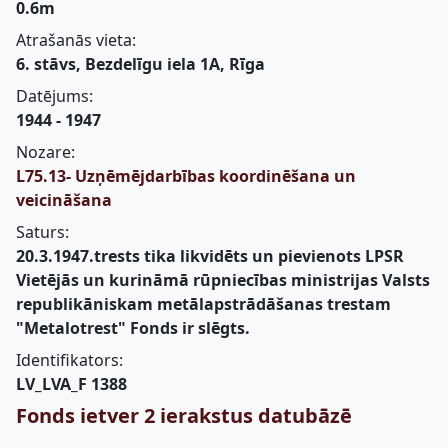
0.6m
Atrašanās vieta:
6. stāvs, Bezdelīgu iela 1A, Rīga
Datējums:
1944 - 1947
Nozare:
L75.13- Uzņēmējdarbības koordinēšana un
veicināšana
Saturs:
20.3.1947.trests tika likvidēts un pievienots LPSR
Vietējās un kurināmā rūpniecības ministrijas Valsts
republikāniskam metālapstrādāšanas trestam
"Metalotrest" Fonds ir slēgts.
Identifikators:
LV_LVA_F 1388
Fonds ietver 2 ierakstus datubāzē