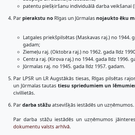
patentu piešķiršanu individuālā darba veikšanai (
Par
pierakstu no
Rīgas un Jūrmalas
nojaukto ēku 
Latgales priekšpilsētas (Maskavas raj.) no 1944. g
gadam;
Ziemeļu raj. (Oktobra raj.) no 1962. gada līdz 19
Centra raj. (Kirova raj.) no 1944. gada līdz 1996. 
Jūrmalas raj. no 1945. gada līdz 1957. gadam.
Par LPSR un LR Augstākās tiesas, Rīgas pilsētas rajo
un Jūrmalas tautas
tiesu spriedumiem un lēmumi
civillietās.
Par
darba stāžu
atsevišķās iestādēs un uzņēmumos.
Par darba stāžu iestādēs un uzņēmumos jāinteres
dokumentu valsts arhīvā
.