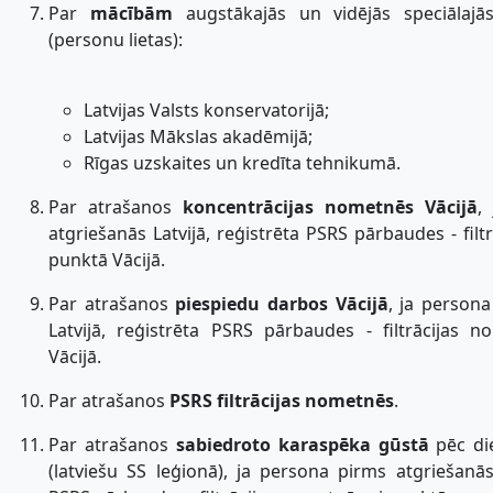
Par
mācībām
augstākajās un vidējās speciālajā
(personu lietas):
Latvijas Valsts konservatorijā;
Latvijas Mākslas akadēmijā;
Rīgas uzskaites un kredīta tehnikumā.
Par atrašanos
koncentrācijas nometnēs Vācijā
,
atgriešanās Latvijā, reģistrēta PSRS pārbaudes - filt
punktā Vācijā.
Par atrašanos
piespiedu darbos Vācijā
, ja person
Latvijā, reģistrēta PSRS pārbaudes - filtrācijas 
Vācijā.
Par atrašanos
PSRS filtrācijas nometnēs
.
Par atrašanos
sabiedroto karaspēka gūstā
pēc di
(latviešu SS leģionā), ja persona pirms atgriešanās 