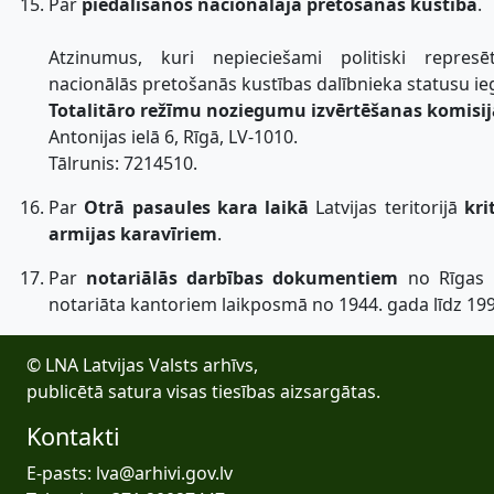
Par
piedalīšanos nacionālajā pretošanās kustībā
.
Atzinumus, kuri nepieciešami politiski repre
nacionālās pretošanās kustības dalībnieka statusu ie
Totalitāro režīmu noziegumu izvērtēšanas komisij
Antonijas ielā 6, Rīgā, LV-1010.
Tālrunis: 7214510.
Par
Otrā pasaules kara laikā
Latvijas teritorijā
kri
armijas karavīriem
.
Par
notariālās darbības dokumentiem
no Rīgas u
notariāta kantoriem laikposmā no 1944. gada līdz 19
© LNA Latvijas Valsts arhīvs,
publicētā satura visas tiesības aizsargātas.
Kontakti
E-pasts: lva@arhivi.gov.lv