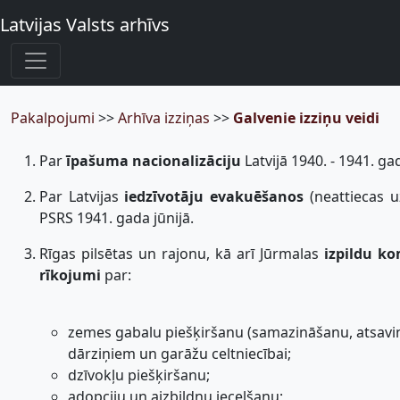
Latvijas Valsts arhīvs
Pakalpojumi
>>
Arhīva izziņas
>>
Galvenie izziņu veidi
Par
īpašuma nacionalizāciju
Latvijā 1940. - 1941. ga
Par Latvijas
iedzīvotāju evakuēšanos
(neattiecas u
PSRS 1941. gada jūnijā.
Rīgas pilsētas un rajonu, kā arī Jūrmalas
izpildu k
rīkojumi
par:
zemes gabalu piešķiršanu (samazināšanu, atsav
dārziņiem un garāžu celtniecībai;
dzīvokļu piešķiršanu;
adopciju un aizbildņu iecelšanu;