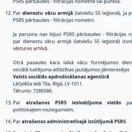
PSRS pārbaudes - filtrācijas nometnē vai punktā.
Par
dienestu vācu armijā
(latviešu SS leģionā), ja 
PSRS pārbaudes - filtrācijas nometni.
Ja persona nav bijusi PSRS pārbaudes - filtrācijas 
par dienestu vācu armijā (latviešu SS leģionā) izs
vēstures arhīvā
.
Otrā pasaules kara laikā vācu formējumos die
sociālā kaitējuma atlīdzības jautājumos jāinteresējas
Valsts sociālās apdrošināšanas aģentūrā
Lāčplēša ielā 70a, Rīgā, LV-1011.
Tālrunis: 7286586.
Par
atrašanos PSRS ieslodzījuma vietās
par
politiskajiem noziegumiem.
Par
atrašanos administratīvajā izsūtījumā PSRS
.