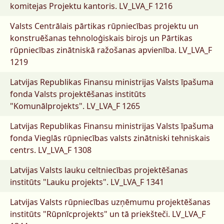
komitejas Projektu kantoris.
LV_LVA_F 1216
Valsts Centrālais pārtikas rūpniecības projektu un
konstruēšanas tehnoloģiskais birojs un Pārtikas
rūpniecības zinātniskā ražošanas apvienība.
LV_LVA_F
1219
Latvijas Republikas Finansu ministrijas Valsts īpašuma
fonda Valsts projektēšanas institūts
"Komunālprojekts".
LV_LVA_F 1265
Latvijas Republikas Finansu ministrijas Valsts īpašuma
fonda Vieglās rūpniecības valsts zinātniski tehniskais
centrs.
LV_LVA_F 1308
Latvijas Valsts lauku celtniecības projektēšanas
institūts "Lauku projekts".
LV_LVA_F 1341
Latvijas Valsts rūpniecības uzņēmumu projektēšanas
institūts "Rūpnīcprojekts" un tā priekšteči.
LV_LVA_F