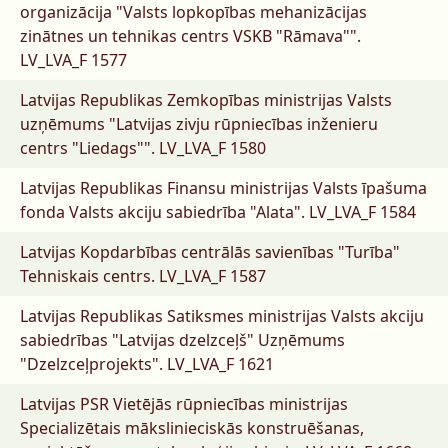
organizācija "Valsts lopkopības mehanizācijas
zinātnes un tehnikas centrs VSKB "Rāmava"".
LV_LVA_F 1577
Latvijas Republikas Zemkopības ministrijas Valsts
uzņēmums "Latvijas zivju rūpniecības inženieru
centrs "Liedags"".
LV_LVA_F 1580
Latvijas Republikas Finansu ministrijas Valsts īpašuma
fonda Valsts akciju sabiedrība "Alata".
LV_LVA_F 1584
Latvijas Kopdarbības centrālās savienības "Turība"
Tehniskais centrs.
LV_LVA_F 1587
Latvijas Republikas Satiksmes ministrijas Valsts akciju
sabiedrības "Latvijas dzelzceļš" Uzņēmums
"Dzelzceļprojekts".
LV_LVA_F 1621
Latvijas PSR Vietējās rūpniecības ministrijas
Specializētais mākslinieciskās konstruēšanas,