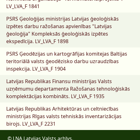
LV_LVA_F 1841
PSRS Ģeoloģijas ministrijas Latvijas ģeoloģiskās
izpētes darbu ražošanas apvienības "Latvijas
ģeoloģija" Kompleksās ģeoloģiskās izpētes
ekspedīcija.
LV_LVA_F 1898
PSRS Ģeodēzijas un kartogrāfijas komitejas Baltijas
teritoriālā valsts ģeodēzisko darbu uzraudzības
inspekcija.
LV_LVA_F 1904
Latvijas Republikas Finansu ministrijas Valsts
uzņēmumu departamenta Ražošanas tehnoloģiskās
komplektācijas kombināts.
LV_LVA_F 1935
Latvijas Republikas Arhitektūras un celtniecības
ministrijas Rīgas valsts tehniskās inventarizācijas
birojs.
LV_LVA_F 2231
© LNA Latvijas Valsts arhīvs,