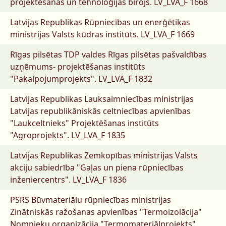
projektēšanas un tehnoloģijas birojs.
LV_LVA_F 1668
Latvijas Republikas Rūpniecības un enerģētikas
ministrijas Valsts kūdras institūts.
LV_LVA_F 1669
Rīgas pilsētas TDP valdes Rīgas pilsētas pašvaldības
uzņēmums- projektēšanas institūts
"Pakalpojumprojekts".
LV_LVA_F 1832
Latvijas Republikas Lauksaimniecības ministrijas
Latvijas republikāniskās celtniecības apvienības
"Laukceltnieks" Projektēšanas institūts
"Agroprojekts".
LV_LVA_F 1835
Latvijas Republikas Zemkopības ministrijas Valsts
akciju sabiedrība "Gaļas un piena rūpniecības
inženiercentrs".
LV_LVA_F 1836
PSRS Būvmateriālu rūpniecības ministrijas
Zinātniskās ražošanas apvienības "Termoizolācija"
Nomnieku organizācija "Termomateriālprojekts".