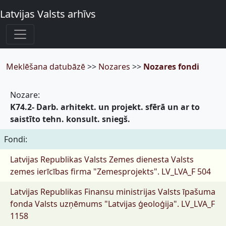
Latvijas Valsts arhīvs
Meklēšana datubāzē
>>
Nozares
>>
Nozares fondi
Nozare:
K74.2- Darb. arhitekt. un projekt. sfērā un ar to
saistīto tehn. konsult. sniegš.
Fondi:
Latvijas Republikas Valsts Zemes dienesta Valsts
zemes ierīcības firma "Zemesprojekts".
LV_LVA_F 504
Latvijas Republikas Finansu ministrijas Valsts īpašuma
fonda Valsts uzņēmums "Latvijas ģeoloģija".
LV_LVA_F
1158