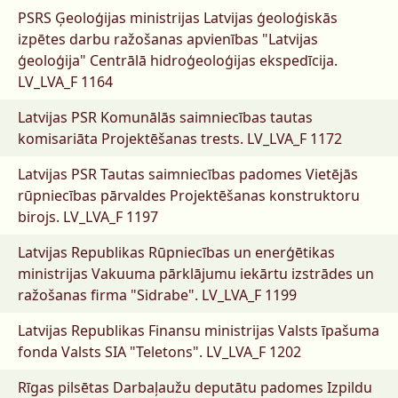
PSRS Ģeoloģijas ministrijas Latvijas ģeoloģiskās
izpētes darbu ražošanas apvienības "Latvijas
ģeoloģija" Centrālā hidroģeoloģijas ekspedīcija.
LV_LVA_F 1164
Latvijas PSR Komunālās saimniecības tautas
komisariāta Projektēšanas trests.
LV_LVA_F 1172
Latvijas PSR Tautas saimniecības padomes Vietējās
rūpniecības pārvaldes Projektēšanas konstruktoru
birojs.
LV_LVA_F 1197
Latvijas Republikas Rūpniecības un enerģētikas
ministrijas Vakuuma pārklājumu iekārtu izstrādes un
ražošanas firma "Sidrabe".
LV_LVA_F 1199
Latvijas Republikas Finansu ministrijas Valsts īpašuma
fonda Valsts SIA "Teletons".
LV_LVA_F 1202
Rīgas pilsētas Darbaļaužu deputātu padomes Izpildu