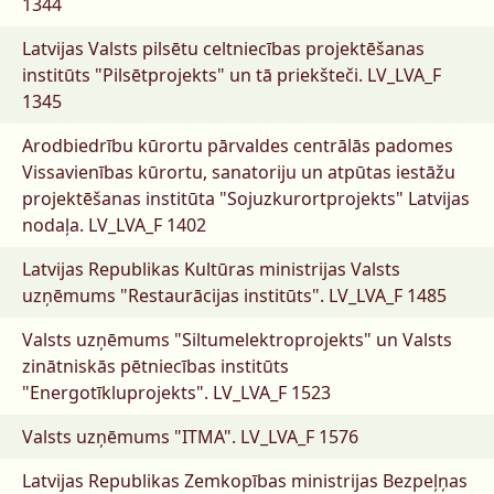
1344
Latvijas Valsts pilsētu celtniecības projektēšanas
institūts "Pilsētprojekts" un tā priekšteči.
LV_LVA_F
1345
Arodbiedrību kūrortu pārvaldes centrālās padomes
Vissavienības kūrortu, sanatoriju un atpūtas iestāžu
projektēšanas institūta "Sojuzkurortprojekts" Latvijas
nodaļa.
LV_LVA_F 1402
Latvijas Republikas Kultūras ministrijas Valsts
uzņēmums "Restaurācijas institūts".
LV_LVA_F 1485
Valsts uzņēmums "Siltumelektroprojekts" un Valsts
zinātniskās pētniecības institūts
"Energotīkluprojekts".
LV_LVA_F 1523
Valsts uzņēmums "ITMA".
LV_LVA_F 1576
Latvijas Republikas Zemkopības ministrijas Bezpeļņas