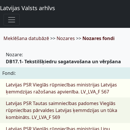
Latvijas Valsts arhīvs
Meklēšana datubāzē
>>
Nozares
>>
Nozares fondi
Nozare:
DB17.1- Tekstilšķiedru sagatavošana un vērpšana
Fondi:
Latvijas PSR Vieglās rūpniecības ministrijas Latvijas
ķemmdzijas ražošanas apvienība.
LV_LVA_F 567
Latvijas PSR Tautas saimniecības padomes Vieglās
rūpniecības pārvaldes Latvijas ķemmdzijas un tūka
kombināts.
LV_LVA_F 569
Latvijas PSR Vieglās rūpniecības ministrijas Linu