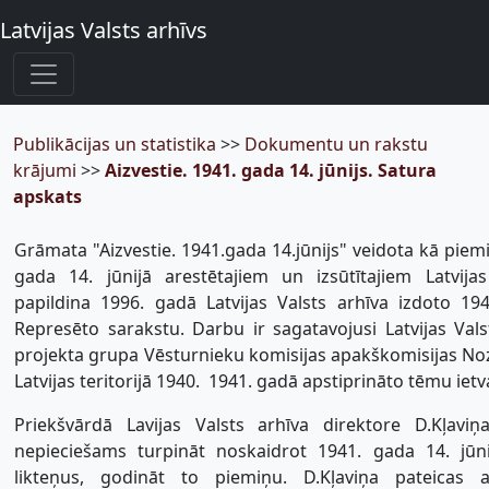
Latvijas Valsts arhīvs
Publikācijas un statistika
>>
Dokumentu un rakstu
krājumi
>>
Aizvestie. 1941. gada 14. jūnijs. Satura
apskats
Grāmata "Aizvestie. 1941.gada 14.jūnijs" veidota kā pie
gada 14. jūnijā arestētajiem un izsūtītajiem Latvijas
papildina 1996. gadā Latvijas Valsts arhīva izdoto 194
Represēto sarakstu. Darbu ir sagatavojusi Latvijas Vals
projekta grupa Vēsturnieku komisijas apakškomisijas Noz
Latvijas teritorijā 1940.  1941. gadā apstiprināto tēmu ietv
Priekšvārdā Lavijas Valsts arhīva direktore D.Kļavi
nepieciešams turpināt noskaidrot 1941. gada 14. jūnij
likteņus, godināt to piemiņu. D.Kļaviņa pateicas a