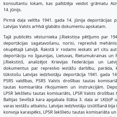
konsultantu lokam, kas palīdzēja veidot grāmatu Aiz
14. jūnijs.
Pirmā daļa veltīta 1941. gada 14. jūnija deportācijas 
Latvijas Valsts arhīvā glabāto dokumentu apskatam.
Tajā publicēts vēsturnieka J.Riekstiņa pētījums par 19
deportācijas sagatavošanu, norisi, represīvā mehān
okupētajā Latvijā. Rakstā ir rodams ieskats arī citu a
deportāciju no Igaunijas, Lietuvas, Rietumukrainas un R
J.Riekstiņš, analizējot Krievijas Federācijas un Latv
dokumentus par represīvo iestāžu darbību, parāda, 
tūkstošu Latvijas iedzīvotāju deportācija 1941. gada 14
PSRS valdības, PSRS Valsts drošības tautas komisariā
tautas komisariāta rīkojumiem un instrukcijām. Depo
LPSR Iekšlietu tautas komisariāts, LPSR Valsts drošības 
Baltijas Sevišķā kara apgabala štāba 3. daļa ar LK(b)P
varas iestāžu atbalstu. Latvijas iedzīvotāju izsūtīšanā bija
konvoja karaspēks, LPSR Iekšlietu tautas komisariāta un m