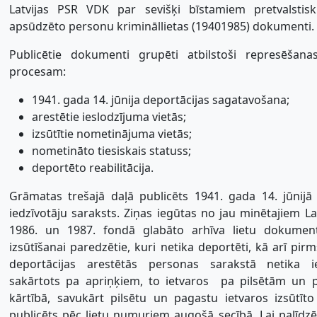
Latvijas PSR VDK par sevišķi bīstamiem pretvalsti
apsūdzēto personu krimināllietas (19401985) dokumenti.
Publicētie dokumenti grupēti atbilstoši represēšanas
procesam:
1941. gada 14. jūnija deportācijas sagatavošana;
arestētie ieslodzījuma vietās;
izsūtītie nometinājuma vietās;
nometināto tiesiskais statuss;
deportēto reabilitācija.
Grāmatas trešajā daļā publicēts 1941. gada 14. jūnijā 
iedzīvotāju saraksts. Ziņas iegūtas no jau minētajiem Lat
1986. un 1987. fondā glabāto arhīva lietu dokumen
izsūtīšanai paredzētie, kuri netika deportēti, kā arī pirm
deportācijas arestētās personas sarakstā netika ie
sakārtots pa apriņķiem, to ietvaros  pa pilsētām un 
kārtībā, savukārt pilsētu un pagastu ietvaros izsūtīt
publicēts pēc lietu numuriem augošā secībā. Lai palīdz