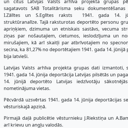
un citus Latvijas Valsts arhīva projekta grupas pēt
sagatavots SAB Totalitārisma seku dokumentēšanas c
I.Zālītes un S.Eglītes raksts  1941. gada 14. jū
struktūranalīze. Tajā raksturotas deportēto personu gr
apriņķiem, dzimuma un etniskais sastāvs, vecuma str
ziņas par nošautajiem, cietumos, ieslodzījuma un no
mirušajiem, kā arī skaitļi par atbrīvotajiem no specno
secina, ka 81,27% no deportētajiem 1941. gada 14. jūnijā 
bija latvieši.
Latvijas Valsts arhīva projekta grupas dati izmantoti, 
1941. gada 14. jūnija deportācija Latvijas pilsētās un paga
14. jūnijā deportēto Latvijas iedzīvotāju sākotnējā
nometinājuma vietas.
Pēcvārdā uzsvērtas 1941. gada 14. jūnija deportācijas se
vēsturiskajā apziņā.
Pirmajā daļā publicētie vēsturnieku J.Riekstiņa un A.Bam
arī krievu un angļu valodās.