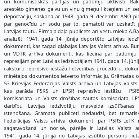
un komunistiskās partijas un padomju aktīvisti. Rak
arestēto ģimenes galvu un viņu ģimeņu likteņiem un sec
deportāciju, saskaņā ar 1948. gada 9. decembrī ANO pi
par genocīdu un sodu par to, pamatoti var uzskatīt
Latvijas tautu. Pirmajā daļā publicēts arī vēsturnieka A.
analizēti 1941. gada 14. jūnija deportēto Latvijas iedzī
dokumenti, kas tagad glabājas Latvijas Valsts arhīvā. Būt
un VDTK arhīva dokumenti, kas liecina par padomju 
represijām pret Latvijas iedzīvotājiem 1941. gada 14. jūnij
raksturo represīvo iestāžu lietvedības procedūru, doku
minētajos dokumentos ietverto informāciju. Grāmatas ot
53 Krievijas Federācijas Valsts arhīva un Latvijas Valst
kas parāda PSRS un LPSR represīvo iestāžu  PSRS
komisariāta un Valsts drošības tautas komisariāta, L
darbību Latvijas iedzīvotāju masveida izsūtīšana
īstenošanā. Grāmatā publicēti nedaudzi, bet tematiski
Federācijas Valsts arhīva dokumenti par PSRS IeTK r
sagatavošanā un norisē, pārējie ir Latvijas Valsts 
1941. gada 14. jūnijā no Latvijas izsūtīto personu lie