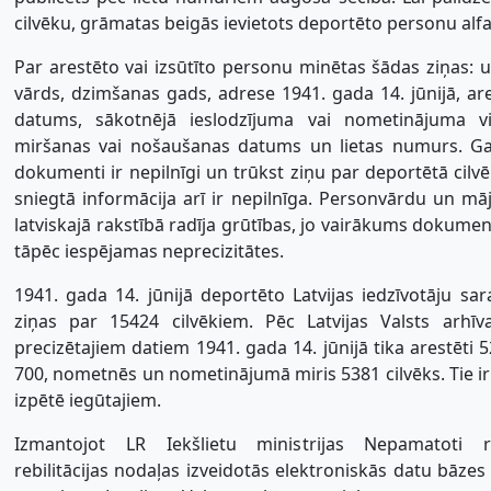
cilvēku, grāmatas beigās ievietots deportēto personu alfab
Par arestēto vai izsūtīto personu minētas šādas ziņas: u
vārds, dzimšanas gads, adrese 1941. gada 14. jūnijā, are
datums, sākotnējā ieslodzījuma vai nometinājuma vie
miršanas vai nošaušanas datums un lietas numurs. Ga
dokumenti ir nepilnīgi un trūkst ziņu par deportētā cilvē
sniegtā informācija arī ir nepilnīga. Personvārdu un m
latviskajā rakstībā radīja grūtības, jo vairākums dokumen
tāpēc iespējamas neprecizitātes.
1941. gada 14. jūnijā deportēto Latvijas iedzīvotāju sa
ziņas par 15424 cilvēkiem. Pēc Latvijas Valsts arhī
precizētajiem datiem 1941. gada 14. jūnijā tika arestēti 5
700, nometnēs un nometinājumā miris 5381 cilvēks. Tie ir t
izpētē iegūtajiem.
Izmantojot LR Iekšlietu ministrijas Nepamatoti r
rebilitācijas nodaļas izveidotās elektroniskās datu bāzes