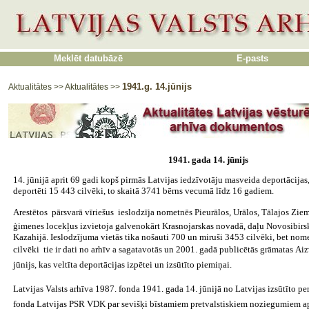
Meklēt datubāzē
E-pasts
1941.g. 14.jūnijs
Aktualitātes
>>
Aktualitātes
>>
1941. gada 14. jūnijs
14. jūnijā aprit 69 gadi kopš pirmās Latvijas iedzīvotāju masveida deportācijas,
deportēti 15 443 cilvēki, to skaitā 3741 bērns vecumā līdz 16 gadiem.
Arestētos  pārsvarā vīriešus  ieslodzīja nometnēs Pieurālos, Urālos, Tālajos Zie
ģimenes locekļus izvietoja galvenokārt Krasnojarskas novadā, daļu Novosibirs
Kazahijā. Ieslodzījuma vietās tika nošauti 700 un miruši 3453 cilvēki, bet no
cilvēki  tie ir dati no arhīv a sagatavotās un 2001. gadā publicētās grāmatas Ai
jūnijs, kas veltīta deportācijas izpētei un izsūtīto piemiņai.
Latvijas Valsts arhīva 1987. fonda 1941. gada 14. jūnijā no Latvijas izsūtīto pe
fonda Latvijas PSR VDK par sevišķi bīstamiem pretvalstiskiem noziegumiem 