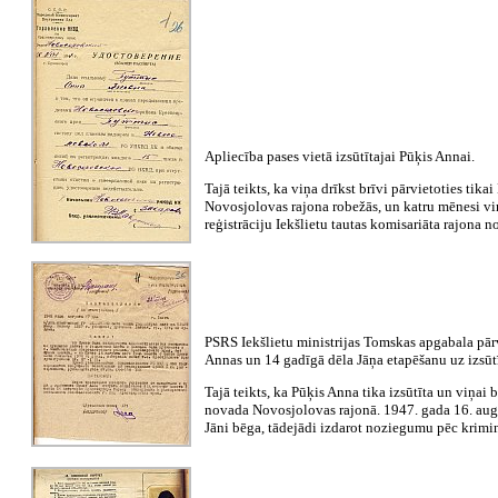
Apliecība pases vietā izsūtītajai Pūķis Annai.
Tajā teikts, ka viņa drīkst brīvi pārvietoties tik
Novosjolovas rajona robežās, un katru mēnesi vi
reģistrāciju Iekšlietu tautas komisariāta rajona n
PSRS Iekšlietu ministrijas Tomskas apgabala pā
Annas un 14 gadīgā dēla Jāņa etapēšanu uz izsūt
Tajā teikts, ka Pūķis Anna tika izsūtīta un viņai 
novada Novosjolovas rajonā. 1947. gada 16. aug
Jāni bēga, tādejādi izdarot noziegumu pēc krimi