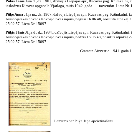
Pūķis Jānis
Jura d., dz. 1901, dzīvojis Liepājas apr., Rucavas pag. Krūmkalni, a
ieslodzīts Kirovas apgabala Vjatlagā, miris 1942. gada 11. novembrī. Lieta Nr.
Pūķe Anna
Jāņa m., dz. 1907, dzīvoja Liepājas apr., Rucavas pag. Krūmkalni, iz
Krasnojarskas novads Novosjolovas rajons, bēgusi 16.06.48, nosūtīta atpakaļ 2
25.02.57. Lieta Nr. 15097.
Pūķis Jānis
Jāņa d., dz. 1934., dzīvojis Liepājas apr., Rucavas pag. Krūmkalni, 
Krasnojarskas novads Novosjolovas rajons, bēdzis 16.06.48, nosūtīts atpakaļ 27
25.02.57. Lieta Nr. 15097.
Grāmatā Aizvestie. 1941. gada 14.
Lēmums par Pūķa Jāņa apcietināšanu.