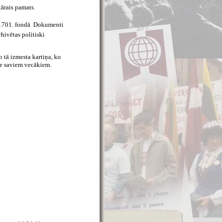
tārais pamats.
 1701. fondā  Dokumenti
rhivētas politiski
o tā izmesta kartiņa, ko
ķe saviem vecākiem.