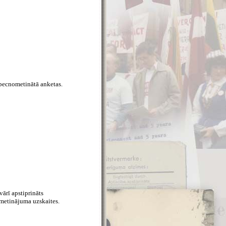
specnometinātā anketas.
vārī apstiprināts
metinājuma uzskaites.