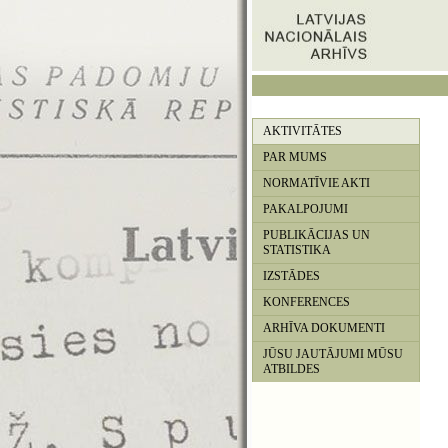
AKTIVITĀTES
PAR MUMS
NORMATĪVIE AKTI
PAKALPOJUMI
PUBLIKĀCIJAS UN
STATISTIKA
IZSTĀDES
KONFERENCES
ARHĪVA DOKUMENTI
JŪSU JAUTĀJUMI MŪSU
ATBILDES