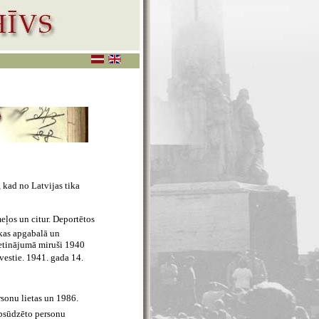
 kad no Latvijas tika
meļos un citur. Deportētos
kas apgabalā un
metinājumā miruši 1940
zvestie. 1941. gada 14.
rsonu lietas un 1986.
apsūdzēto personu