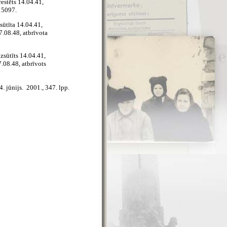
restēts 14.04.41,
 15097.
sūtīta 14.04.41,
7.08.48, atbrīvota
izsūtīts 14.04.41,
.08.48, atbrīvots
 jūnijs.  2001., 347. lpp.