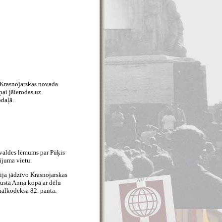
ai Krasnojarskas novada
ņai jāierodas uz
odaļā.
rvaldes lēmums par Pūķis
ījuma vietu.
bija jādzīvo Krasnojarskas
ustā Anna kopā ar dēlu
nālkodeksa 82. panta.