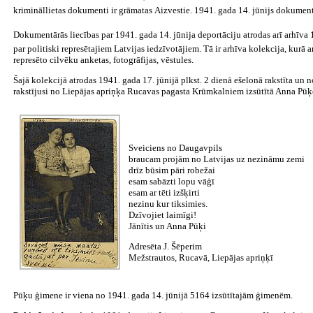
krimināllietas dokumenti ir grāmatas Aizvestie. 1941. gada 14. jūnijs dokumen
Dokumentārās liecības par 1941. gada 14. jūnija deportāciju atrodas arī arhīva
par politiski represētajiem Latvijas iedzīvotājiem. Tā ir arhīva kolekcija, kurā a
represēto cilvēku anketas, fotogrāfijas, vēstules.
Šajā kolekcijā atrodas 1941. gada 17. jūnijā plkst. 2 dienā ešelonā rakstīta un n
rakstījusi no Liepājas apriņķa Rucavas pagasta Krūmkalniem izsūtītā Anna Pū
Sveiciens no Daugavpils
braucam projām no Latvijas uz nezināmu zemi
drīz būsim pāri robežai
esam sabāzti lopu vāģī
esam ar tēti izšķirti
nezinu kur tiksimies.
Dzīvojiet laimīgi!
Jānītis un Anna Pūķi
Adresēta J. Šēperim
Mežstrautos, Rucavā, Liepājas apriņķī
Pūķu ģimene ir viena no 1941. gada 14. jūnijā 5164 izsūtītajām ģimenēm.