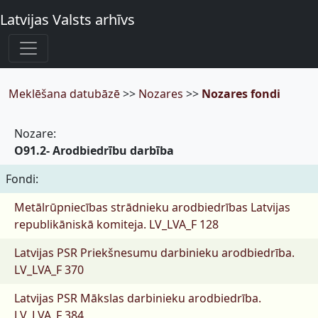
Latvijas Valsts arhīvs
Meklēšana datubāzē
>>
Nozares
>>
Nozares fondi
Nozare:
O91.2- Arodbiedrību darbība
Fondi:
Metālrūpniecības strādnieku arodbiedrības Latvijas
republikāniskā komiteja.
LV_LVA_F 128
Latvijas PSR Priekšnesumu darbinieku arodbiedrība.
LV_LVA_F 370
Latvijas PSR Mākslas darbinieku arodbiedrība.
LV_LVA_F 384