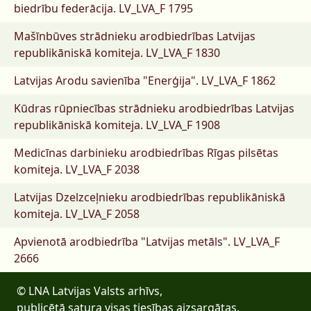
biedrību federācija.
LV_LVA_F 1795
Mašīnbūves strādnieku arodbiedrības Latvijas
republikāniskā komiteja.
LV_LVA_F 1830
Latvijas Arodu savienība "Enerģija".
LV_LVA_F 1862
Kūdras rūpniecības strādnieku arodbiedrības Latvijas
republikāniskā komiteja.
LV_LVA_F 1908
Medicīnas darbinieku arodbiedrības Rīgas pilsētas
komiteja.
LV_LVA_F 2038
Latvijas Dzelzceļnieku arodbiedrības republikāniskā
komiteja.
LV_LVA_F 2058
Apvienotā arodbiedrība "Latvijas metāls".
LV_LVA_F
2666
© LNA Latvijas Valsts arhīvs,
publicētā satura visas tiesības aizsargātas.