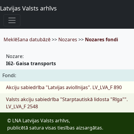
Latvijas Valsts arhīvs
Meklēšana datubāzē
>>
Nozares
>>
Nozares fondi
Nozare:
I62- Gaisa transports
Fondi:
Akciju sabiedrība "Latvijas aviolīnijas".
LV_LVA_F 890
Valsts akciju sabiedrība "Starptautiskā lidosta "Rīga"".
LV_LVA_F 2548
© LNA Latvijas Valsts arhīvs,
publicētā satura visas tiesības aizsargātas.