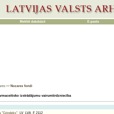
Meklēt datubāzē
E-pasts
Nozares fondi
ares
>>
armaceitisko izstrādājumu vairumtirdzniecība
a "Grindeks".
LV_LVA_F 2112