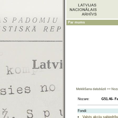
Par mums
Meklēšana datubāzē
>>
Noz
Nozare:
G51.46- F
Fondi:
Valsts akciju sabiedrīb