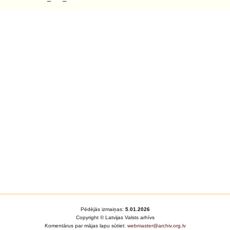
Pēdējās izmaiņas:
5.01.2026
Copyright © Latvijas Valsts arhīvs
Komentārus par mājas lapu sūtiet:
webmaster@archiv.org.lv