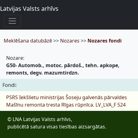
Latvijas Valsts arhīvs
Meklēšana datubāzē
>>
Nozares
>>
Nozares fondi
Nozare:
G50- Automob., motoc. pārdoš., tehn. apkope,
remonts, degv. mazumtirdzn.
Fondi:
PSRS Iekšlietu ministrijas Šoseju galvenās pārvaldes
Mašīnu remonta tresta Rīgas rūpnīca.
LV_LVA_F 524
© LNA Latvijas Valsts arhīvs,
publicētā satura visas tiesības aizsargātas.