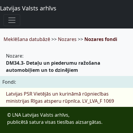
Latvijas Valsts arhīvs
Meklēšana datubāzē
>>
Nozares
>>
Nozares fondi
Nozare:
DM34.3- Detaļu un piederumu ražošana
automobiļiem un to dzinējiem
Fondi:
Latvijas PSR Vietējās un kurināmā rūpniecības
ministrijas Rīgas atsperu rūpnīca.
LV_LVA_F 1069
© LNA Latvijas Valsts arhīvs,
publicētā satura visas tiesības aizsargātas.