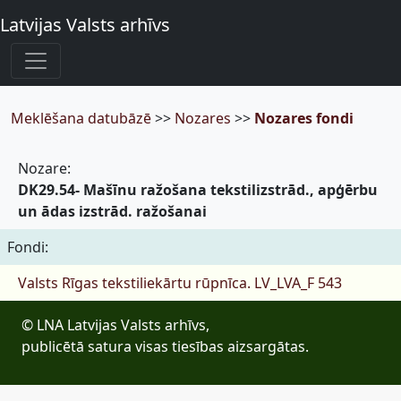
Latvijas Valsts arhīvs
Meklēšana datubāzē
>>
Nozares
>>
Nozares fondi
Nozare:
DK29.54- Mašīnu ražošana tekstilizstrād., apģērbu
un ādas izstrād. ražošanai
Fondi:
Valsts Rīgas tekstiliekārtu rūpnīca.
LV_LVA_F 543
© LNA Latvijas Valsts arhīvs,
publicētā satura visas tiesības aizsargātas.