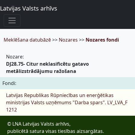
Latvijas Valsts arhīvs
Meklēšana datubāzē
>>
Nozares
>>
Nozares fondi
Nozare:
DJ28.75- Citur neklasificētu gatavo
metālizstrādājumu ražošana
Fondi:
Latvijas Republikas Rūpniecības un enerģētikas
ministrijas Valsts uzņēmums "Darba spars".
LV_LVA_F
1212
© LNA Latvijas Valsts arhīvs,
publicētā satura visas tiesības aizsargātas.