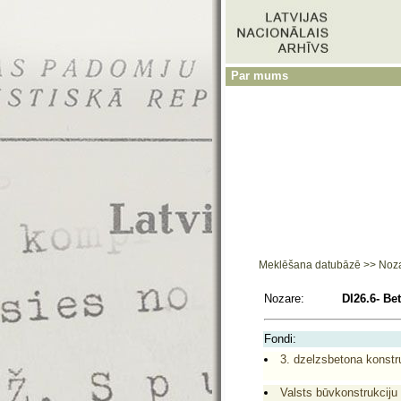
Par mums
Meklēšana datubāzē
>>
Noz
Nozare:
DI26.6- Be
Fondi:
3. dzelzsbetona konstru
Valsts būvkonstrukciju