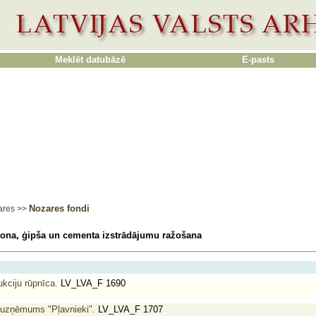
Meklēt datubāzē
E-pasts
Nozares fondi
ares
>>
tona, ģipša un cementa izstrādājumu ražošana
kciju rūpnīca.
LV_LVA_F 1690
 uzņēmums "Pļavnieki".
LV_LVA_F 1707