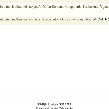
ālu rūpniecības ministrijas Ar Darba Sarkanā Karoga ordeni apbalvotā Rīgas
ālu rūpniecības ministrijas 2. dzelzsbetona konstrukciju rūpnīca.
LV_LVA_F 
Pēdējās izmaiņas:
5.01.2026
Copyright © Latvijas Valsts arhīvs