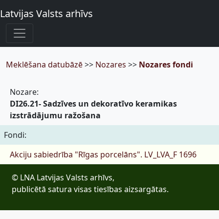
Latvijas Valsts arhīvs
Meklēšana datubāzē
>>
Nozares
>>
Nozares fondi
Nozare:
DI26.21- Sadzīves un dekoratīvo keramikas
izstrādājumu ražošana
Fondi:
Akciju sabiedrība "Rīgas porcelāns".
LV_LVA_F 1696
© LNA Latvijas Valsts arhīvs,
publicētā satura visas tiesības aizsargātas.