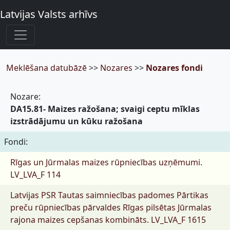
Latvijas Valsts arhīvs
Meklēšana datubāzē
>>
Nozares
>>
Nozares fondi
Nozare:
DA15.81- Maizes ražošana; svaigi ceptu mīklas
izstrādājumu un kūku ražošana
Fondi:
Rīgas un Jūrmalas maizes rūpniecības uzņēmumi.
LV_LVA_F 114
Latvijas PSR Tautas saimniecības padomes Pārtikas
preču rūpniecības pārvaldes Rīgas pilsētas Jūrmalas
rajona maizes cepšanas kombināts.
LV_LVA_F 1615