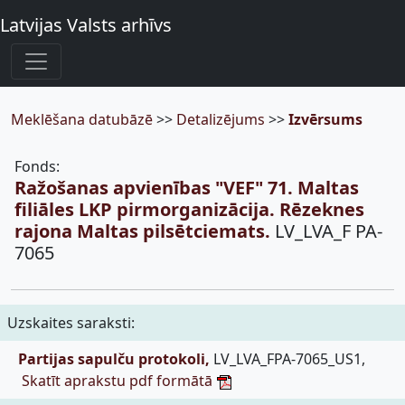
Latvijas Valsts arhīvs
Meklēšana datubāzē
>>
Detalizējums
>>
Izvērsums
Fonds:
Ražošanas apvienības "VEF" 71. Maltas
filiāles LKP pirmorganizācija. Rēzeknes
rajona Maltas pilsētciemats.
LV_LVA_F PA-
7065
Uzskaites saraksti:
Partijas sapulču protokoli,
LV_LVA_FPA-7065_US1,
Skatīt aprakstu pdf formātā