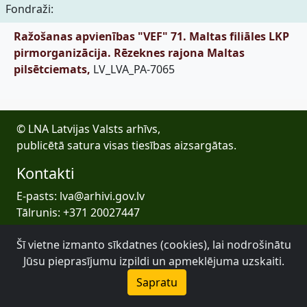
Fondraži:
Ražošanas apvienības "VEF" 71. Maltas filiāles LKP
pirmorganizācija. Rēzeknes rajona Maltas
pilsētciemats,
LV_LVA_PA-7065
© LNA Latvijas Valsts arhīvs,
publicētā satura visas tiesības aizsargātas.
Kontakti
E-pasts: lva@arhivi.gov.lv
Tālrunis: +371 20027447
Bezdelīgu 1A, Rīga
Šī vietne izmanto sīkdatnes (cookies), lai nodrošinātu
Latvijas Valsts arhīvs
Jūsu pieprasījumu izpildi un apmeklējuma uzskaiti.
Sapratu