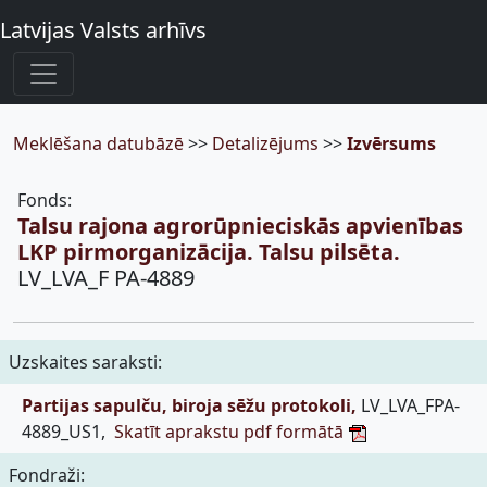
Latvijas Valsts arhīvs
Meklēšana datubāzē
>>
Detalizējums
>>
Izvērsums
Fonds:
Talsu rajona agrorūpnieciskās apvienības
LKP pirmorganizācija. Talsu pilsēta.
LV_LVA_F PA-4889
Uzskaites saraksti:
Partijas sapulču, biroja sēžu protokoli,
LV_LVA_FPA-
4889_US1,
Skatīt aprakstu pdf formātā
Fondraži: