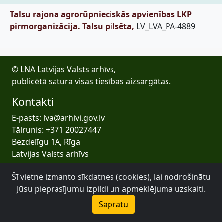
Talsu rajona agrorūpnieciskās apvienības LKP
pirmorganizācija. Talsu pilsēta,
LV_LVA_PA-4889
© LNA Latvijas Valsts arhīvs,
publicētā satura visas tiesības aizsargātas.
Kontakti
E-pasts: lva@arhivi.gov.lv
Tālrunis: +371 20027447
Bezdelīgu 1A, Rīga
Latvijas Valsts arhīvs
Šī vietne izmanto sīkdatnes (cookies), lai nodrošinātu
Jūsu pieprasījumu izpildi un apmeklējuma uzskaiti.
Sapratu