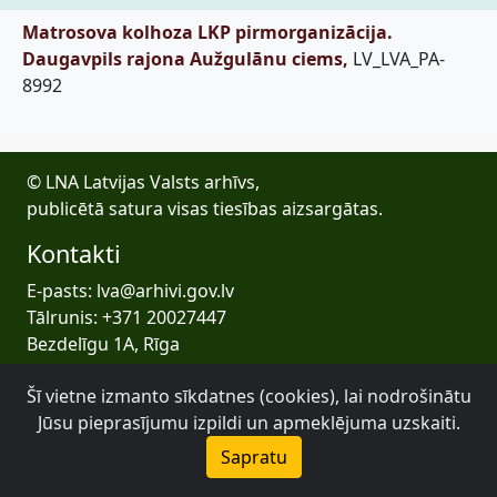
Matrosova kolhoza LKP pirmorganizācija.
Daugavpils rajona Aužgulānu ciems,
LV_LVA_PA-
8992
© LNA Latvijas Valsts arhīvs,
publicētā satura visas tiesības aizsargātas.
Kontakti
E-pasts: lva@arhivi.gov.lv
Tālrunis: +371 20027447
Bezdelīgu 1A, Rīga
Latvijas Valsts arhīvs
Šī vietne izmanto sīkdatnes (cookies), lai nodrošinātu
Jūsu pieprasījumu izpildi un apmeklējuma uzskaiti.
Sapratu