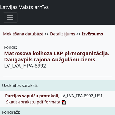
Latvijas Valsts arhīvs
Meklēšana datubāzē
>>
Detalizējums
>>
Izvērsums
Fonds:
Matrosova kolhoza LKP pirmorganizācija.
Daugavpils rajona Aužgulānu ciems.
LV_LVA_F PA-8992
Uzskaites saraksti:
Partijas sapulču protokoli,
LV_LVA_FPA-8992_US1,
Skatīt aprakstu pdf formātā
Fondraži: