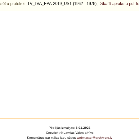
 sēžu protokoli,
LV_LVA_FPA-2019_US1 (1962 - 1978),
Skatīt aprakstu pdf 
Pēdējās izmaiņas:
5.01.2026
Copyright © Latvijas Valsts arhīvs
Komentārus par mājas lapu sūtiet:
webmaster@archiv.org.lv