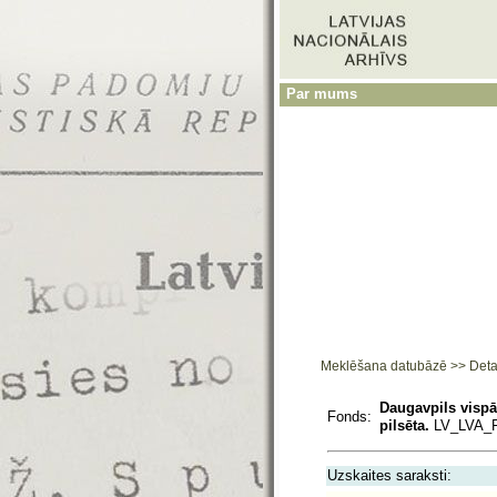
Par mums
Meklēšana datubāzē
>>
Deta
Daugavpils vispā
Fonds:
pilsēta.
LV_LVA_F
Uzskaites saraksti: