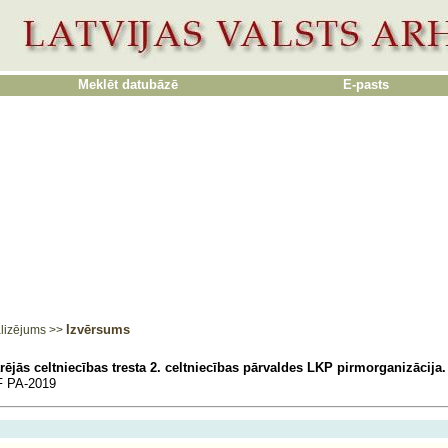
Meklēt datubāzē
E-pasts
Izvērsums
lizējums
>>
rējās celtniecības tresta 2. celtniecības pārvaldes LKP pirmorganizācija
 PA-2019