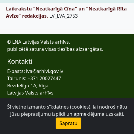
Laikrakstu "Neatkarīgā Cīņa" un "Neatkarīgā Rīta
Avīze" redakcijas,
LV_LVA_2753
© LNA Latvijas Valsts arhīvs,
publicētā satura visas tiesības aizsargātas.
Kontakti
E-pasts: lva@arhivi.gov.lv
Tālrunis: +371 20027447
Bezdelīgu 1A, Rīga
Latvijas Valsts arhīvs
Šī vietne izmanto sīkdatnes (cookies), lai nodrošinātu
Jūsu pieprasījumu izpildi un apmeklējuma uzskaiti.
Sapratu