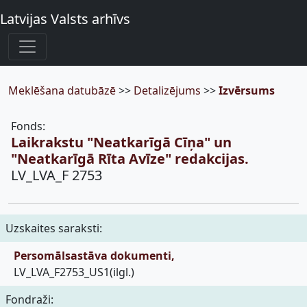
Latvijas Valsts arhīvs
Meklēšana datubāzē
>>
Detalizējums
>>
Izvērsums
Fonds:
Laikrakstu "Neatkarīgā Cīņa" un
"Neatkarīgā Rīta Avīze" redakcijas.
LV_LVA_F 2753
Uzskaites saraksti:
Persomālsastāva dokumenti,
LV_LVA_F2753_US1(ilgl.)
Fondraži: