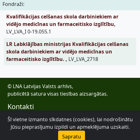
Fondraži:
Kvalifikācijas celšanas skola darbiniekiem ar
vidējo medicīnas un farmaceitisko izglītību,
LV_LVA_I 0-19.055.1
LR Labklājības ministrijas Kvalifikācijas celšanas
skola darbiniekiem ar vidējo medicīnas un
farmaceitisko izglītību. ,
LV_LVA_2718
© LNA Latvijas Valsts arhīvs,
publicētā satura visas tiesības aizsargātas.
Kontakti
E-pasts: lva@arhivi.gov.lv
Šī vietne izmanto sīkdatnes (cookies), lai nodrošinātu
Tālrunis: +371 20027447
Jūsu pieprasījumu izpildi un apmeklējuma uzskaiti.
Bezdelīgu 1A, Rīga
Sapratu
Latvijas Valsts arhīvs