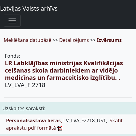
Latvijas Valsts arhīvs
Meklēšana datubāzē
>>
Detalizējums
>>
Izvērsums
Fonds:
LR Labklājības ministrijas Kvalifikācijas
celšanas skola darbiniekiem ar vidējo
medicīnas un farmaceitisko izglītību. .
LV_LVA_F 2718
Uzskaites saraksti:
Personālsastāva lietas,
LV_LVA_F2718_US1,
Skatīt
aprakstu pdf formātā