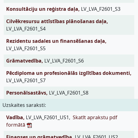
Konsultāciju un reģistra daļa,
LV_LVA_F2601_S3
Cilvēkresursu attīstības plānošanas daļa,
LV_LVA_F2601_S4
Rezidentu sadales un finansēšanas daļa,
LV_LVA_F2601_S5
Grāmatvedība,
LV_LVA_F2601_S6
Pēcdiploma un profesionālās izglītības dokumenti,
LV_LVA_F2601_S7
Personālsastāvs,
LV_LVA_F2601_S8
Uzskaites saraksti:
Vadība,
LV_LVA_F2601_US1,
Skatīt aprakstu pdf
formātā
Finanses un grāmatvedība,
LV_LVA_F2601_US2,