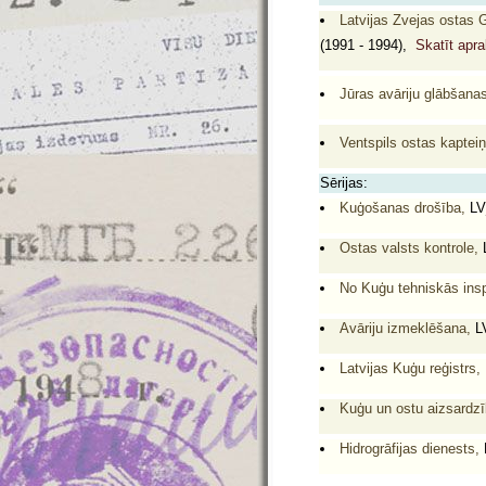
Latvijas Zvejas ostas 
(1991 - 1994),
Skatīt apr
Jūras avāriju glābšana
Ventspils ostas kapteiņ
Sērijas:
Kuģošanas drošība,
LV
Ostas valsts kontrole,
No Kuģu tehniskās insp
Avāriju izmeklēšana,
L
Latvijas Kuģu reģistrs,
Kuģu un ostu aizsardzī
Hidrogrāfijas dienests,