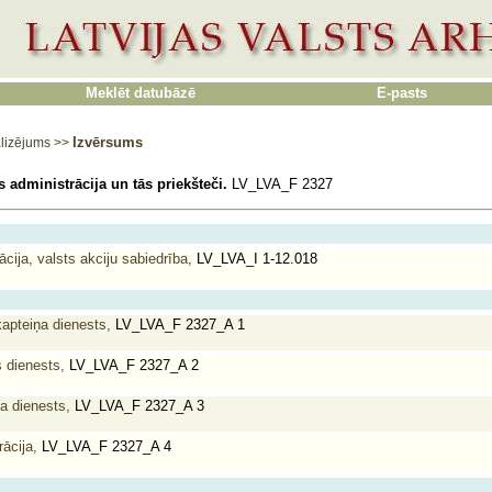
Meklēt datubāzē
E-pasts
Izvērsums
lizējums
>>
s administrācija un tās priekšteči.
LV_LVA_F 2327
ācija, valsts akciju sabiedrība,
LV_LVA_I 1-12.018
kapteiņa dienests,
LV_LVA_F 2327_A 1
s dienests,
LV_LVA_F 2327_A 2
a dienests,
LV_LVA_F 2327_A 3
rācija,
LV_LVA_F 2327_A 4