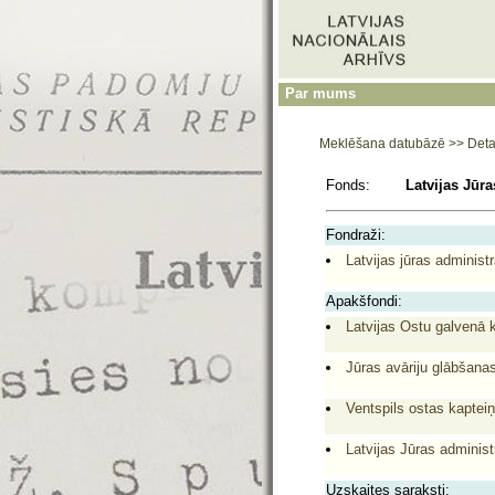
Par mums
Meklēšana datubāzē
>>
Deta
Fonds:
Latvijas Jūra
Fondraži:
Latvijas jūras administr
Apakšfondi:
Latvijas Ostu galvenā 
Jūras avāriju glābšana
Ventspils ostas kapteiņ
Latvijas Jūras administ
Uzskaites saraksti: