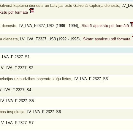
Galvenā kapteiņa dienests un Latvijas ostu Galvenā kapteiņa dienests,
LV_LV
akstu pdf formātā
s dienests,
LV_LVA_F2327_US2 (1986 - 1994),
Skatīt aprakstu pdf formātā
a dienests,
LV_LVA_F2327_US3 (1992 - 1993),
Skatīt aprakstu pdf formātā
_LVA_F 2327_S1
LV_LVA_F 2327_S2
ekcijas uzraudzības noņemto kuģu lietas,
LV_LVA_F 2327_S3
V_LVA_F 2327_S4
LV_LVA_F 2327_S5
bas inspekcija,
LV_LVA_F 2327_S6
LV_LVA_F 2327_S7