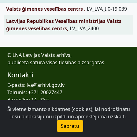
Valsts ģimenes veselības centrs ,
LV_LVA_I 0-19.039
Latvijas Republikas Veselības ministrijas Valsts
ģimenes veselības centrs,
LV_LVA_2400
© LNA Latvijas Valsts arhīvs,
publicētā satura visas tiesības aizsargātas.
Kontakti
E-pasts: lva@arhivi.gov.lv
Tālrunis: +371 20027447
Bezdelīgu 1A, Rīga
Latvijas Valsts arhīvs
Šī vietne izmanto sīkdatnes (cookies), lai nodrošinātu
Jūsu pieprasījumu izpildi un apmeklējuma uzskaiti.
Sapratu