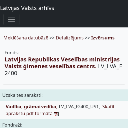
Latvijas Valsts arhīvs
Meklēšana datubāzē
>>
Detalizējums
>>
Izvērsums
Fonds:
Latvijas Republikas Veselības ministrijas
Valsts ģimenes veselības centrs.
LV_LVA_F
2400
Uzskaites saraksti:
Vadība, grāmatvedība,
LV_LVA_F2400_US1,
Skatīt
aprakstu pdf formātā
Fondraži: