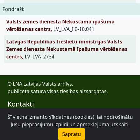
Fondraži:
Valsts zemes dienesta Nekustamā īpašuma
vērtēšanas centrs,
LV_LVA_I 0-10.041
Latvijas Republikas Tieslietu ministrijas Valsts
Zemes dienesta Nekustamā īpašuma vērtēšanas
centrs,
LV_LVA_2734
© LNA Latvijas Valsts arhīvs,
publicētā satura visas tiesības aizsargātas.
Kontakti
E-pasts: lva@arhivi.gov.lv
Šī vietne izmanto sīkdatnes (cookies), lai nodrošinātu
Tālrunis: +371 20027447
Jūsu pieprasījumu izpildi un apmeklējuma uzskaiti.
Bezdelīgu 1A, Rīga
Sapratu
Latvijas Valsts arhīvs