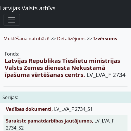
Latvijas Valsts arhīvs
Meklēšana datubāzē
>>
Detalizējums
>>
Izvērsums
Fonds:
Latvijas Republikas Tieslietu ministrijas
Valsts Zemes dienesta Nekustamā
īpašuma vērtēšanas centrs.
LV_LVA_F 2734
Sērijas:
Vadības dokumenti,
LV_LVA_F 2734_S1
Sarakste pamatdarbības jautājumos,
LV_LVA_F
2734_S2