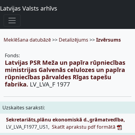
Latvijas Valsts arhīvs
Meklēšana datubāzē
>>
Detalizējums
>>
Izvērsums
Fonds:
Latvijas PSR Meža un papīra rūpniecības
ministrijas Galvenās celulozes un papīra
rūpniecības pārvaldes Rīgas tapešu
fabrika.
LV_LVA_F 1977
Uzskaites saraksti:
Sekretariāts,plānu ekonomiskā d.,grāmatvedība,
LV_LVA_F1977_US1,
Skatīt aprakstu pdf formātā