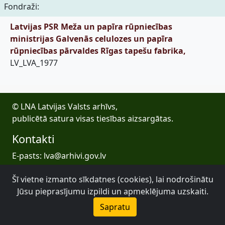
Fondraži:
Latvijas PSR Meža un papīra rūpniecības
ministrijas Galvenās celulozes un papīra
rūpniecības pārvaldes Rīgas tapešu fabrika,
LV_LVA_1977
© LNA Latvijas Valsts arhīvs,
publicētā satura visas tiesības aizsargātas.
Kontakti
E-pasts: lva@arhivi.gov.lv
Tālrunis: +371 20027447
Šī vietne izmanto sīkdatnes (cookies), lai nodrošinātu
Bezdelīgu 1A, Rīga
Jūsu pieprasījumu izpildi un apmeklējuma uzskaiti.
Latvijas Valsts arhīvs
Sapratu