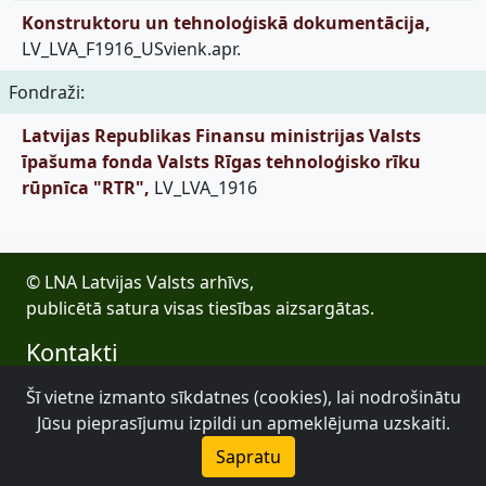
Konstruktoru un tehnoloģiskā dokumentācija,
LV_LVA_F1916_USvienk.apr.
Fondraži:
Latvijas Republikas Finansu ministrijas Valsts
īpašuma fonda Valsts Rīgas tehnoloģisko rīku
rūpnīca "RTR",
LV_LVA_1916
© LNA Latvijas Valsts arhīvs,
publicētā satura visas tiesības aizsargātas.
Kontakti
E-pasts: lva@arhivi.gov.lv
Šī vietne izmanto sīkdatnes (cookies), lai nodrošinātu
Tālrunis: +371 20027447
Jūsu pieprasījumu izpildi un apmeklējuma uzskaiti.
Bezdelīgu 1A, Rīga
Sapratu
Latvijas Valsts arhīvs