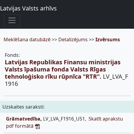
Latvijas Valsts arhīvs
Meklēšana datubāzē
>>
Detalizējums
>>
Izvērsums
Fonds:
Latvijas Republikas Finansu ministrijas
Valsts īpašuma fonda Valsts Rīgas
tehnoloģisko rīku rūpnīca "RTR".
LV_LVA_F
1916
Uzskaites saraksti:
Grāmatvedība,
LV_LVA_F1916_US1,
Skatīt aprakstu
pdf formātā