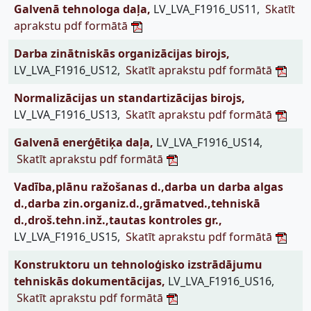
Galvenā tehnologa daļa,
LV_LVA_F1916_US11,
Skatīt
aprakstu pdf formātā
Darba zinātniskās organizācijas birojs,
LV_LVA_F1916_US12,
Skatīt aprakstu pdf formātā
Normalizācijas un standartizācijas birojs,
LV_LVA_F1916_US13,
Skatīt aprakstu pdf formātā
Galvenā enerģētiķa daļa,
LV_LVA_F1916_US14,
Skatīt aprakstu pdf formātā
Vadība,plānu ražošanas d.,darba un darba algas
d.,darba zin.organiz.d.,grāmatved.,tehniskā
d.,droš.tehn.inž.,tautas kontroles gr.,
LV_LVA_F1916_US15,
Skatīt aprakstu pdf formātā
Konstruktoru un tehnoloģisko izstrādājumu
tehniskās dokumentācijas,
LV_LVA_F1916_US16,
Skatīt aprakstu pdf formātā