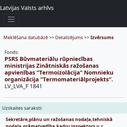
Latvijas Valsts arhīvs
Meklēšana datubāzē
>>
Detalizējums
>>
Izvērsums
Fonds:
PSRS Būvmateriālu rūpniecības
ministrijas Zinātniskās ražošanas
apvienības "Termoizolācija" Nomnieku
organizācija "Termomateriālprojekts".
LV_LVA_F 1841
Uzskaites saraksti:
Sekretāre,plānu un ražošanas nodaļa,tehniskā
nodaļa,grāmatvedība,kadru inspektors u.c.,