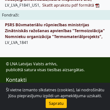
LV_LVA_F1841_US1,
Skatīt aprakstu pdf formātā
Fondraži:
PSRS Būvmateriālu rūpniecības ministrijas
Zinātniskās ražošanas apvienības "Termoizolācija"
Nomnieku organizācija "Termomateriālprojekts",
LV_LVA_1841
© LNA Latvijas Valsts arhīvs,
publicētā satura visas tiesības aizsargātas.
Kontakti
E-pasts: lva@arhivi.gov.lv
Šī vietne izmanto sīkdatnes (cookies), lai nodrošinātu
Tālrunis: +371 20027447
Jūsu pieprasījumu izpildi un apmeklējuma uzskaiti.
Bezdelīgu 1A, Rīga
Sapratu
Latvijas Valsts arhīvs