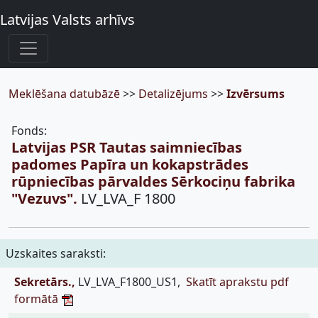
Latvijas Valsts arhīvs
Meklēšana datubāzē
>>
Detalizējums
>>
Izvērsums
Fonds:
Latvijas PSR Tautas saimniecības
padomes Papīra un kokapstrādes
rūpniecības pārvaldes Sērkociņu fabrika
"Vezuvs".
LV_LVA_F 1800
Uzskaites saraksti:
Sekretārs.,
LV_LVA_F1800_US1,
Skatīt aprakstu pdf
formātā