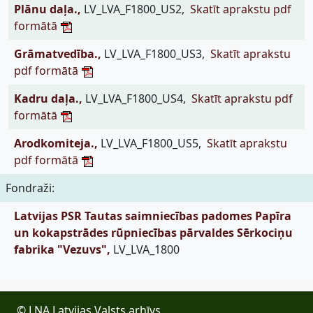
Plānu daļa.,
LV_LVA_F1800_US2,
Skatīt aprakstu pdf
formātā
Grāmatvedība.,
LV_LVA_F1800_US3,
Skatīt aprakstu
pdf formātā
Kadru daļa.,
LV_LVA_F1800_US4,
Skatīt aprakstu pdf
formātā
Arodkomiteja.,
LV_LVA_F1800_US5,
Skatīt aprakstu
pdf formātā
Fondraži:
Latvijas PSR Tautas saimniecības padomes Papīra
un kokapstrādes rūpniecības pārvaldes Sērkociņu
fabrika "Vezuvs",
LV_LVA_1800
© LNA Latvijas Valsts arhīvs,