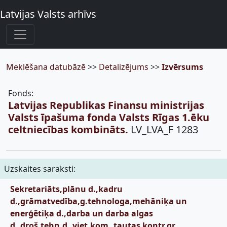
Latvijas Valsts arhīvs
Meklēšana datubāzē
>>
Detalizējums
>>
Izvērsums
Fonds:
Latvijas Republikas Finansu ministrijas
Valsts īpašuma fonda Valsts Rīgas 1.ēku
celtniecības kombināts.
LV_LVA_F 1283
Uzskaites saraksti:
Sekretariāts,plānu d.,kadru
d.,grāmatvedība,g.tehnologa,mehāniķa un
enerģētiķa d.,darba un darba algas
d.,droš.tehn.d.,viet.kom.,tautas kontr.gr.,