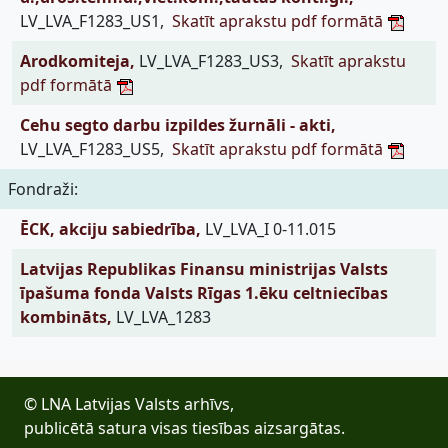
LV_LVA_F1283_US1,
Skatīt aprakstu pdf formātā
Arodkomiteja,
LV_LVA_F1283_US3,
Skatīt aprakstu
pdf formātā
Cehu segto darbu izpildes žurnāli - akti,
LV_LVA_F1283_US5,
Skatīt aprakstu pdf formātā
Fondraži:
ĒCK, akciju sabiedrība,
LV_LVA_I 0-11.015
Latvijas Republikas Finansu ministrijas Valsts
īpašuma fonda Valsts Rīgas 1.ēku celtniecības
kombināts,
LV_LVA_1283
© LNA Latvijas Valsts arhīvs,
publicētā satura visas tiesības aizsargātas.