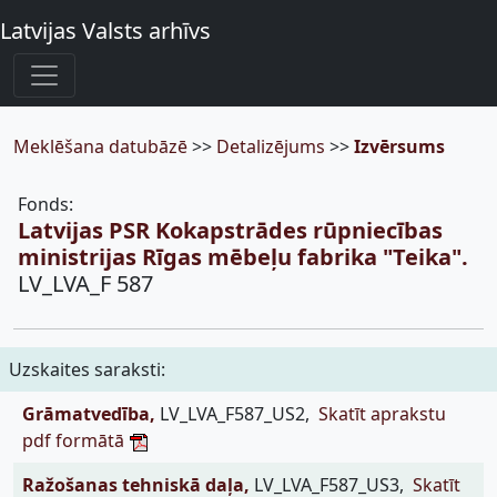
Latvijas Valsts arhīvs
Meklēšana datubāzē
>>
Detalizējums
>>
Izvērsums
Fonds:
Latvijas PSR Kokapstrādes rūpniecības
ministrijas Rīgas mēbeļu fabrika "Teika".
LV_LVA_F 587
Uzskaites saraksti:
Grāmatvedība,
LV_LVA_F587_US2,
Skatīt aprakstu
pdf formātā
Ražošanas tehniskā daļa,
LV_LVA_F587_US3,
Skatīt