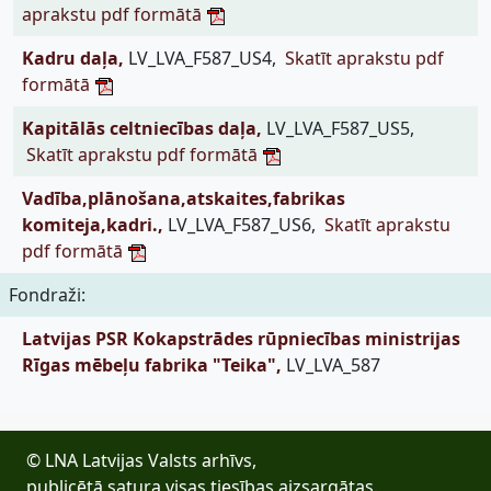
aprakstu pdf formātā
Kadru daļa,
LV_LVA_F587_US4,
Skatīt aprakstu pdf
formātā
Kapitālās celtniecības daļa,
LV_LVA_F587_US5,
Skatīt aprakstu pdf formātā
Vadība,plānošana,atskaites,fabrikas
komiteja,kadri.,
LV_LVA_F587_US6,
Skatīt aprakstu
pdf formātā
Fondraži:
Latvijas PSR Kokapstrādes rūpniecības ministrijas
Rīgas mēbeļu fabrika "Teika",
LV_LVA_587
© LNA Latvijas Valsts arhīvs,
publicētā satura visas tiesības aizsargātas.