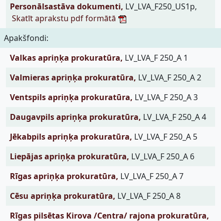
Personālsastāva dokumenti,
LV_LVA_F250_US1p,
Skatīt aprakstu pdf formātā
Apakšfondi:
Valkas apriņķa prokuratūra,
LV_LVA_F 250_A 1
Valmieras apriņķa prokuratūra,
LV_LVA_F 250_A 2
Ventspils apriņķa prokuratūra,
LV_LVA_F 250_A 3
Daugavpils apriņķa prokuratūra,
LV_LVA_F 250_A 4
Jēkabpils apriņķa prokuratūra,
LV_LVA_F 250_A 5
Liepājas apriņķa prokuratūra,
LV_LVA_F 250_A 6
Rīgas apriņķa prokuratūra,
LV_LVA_F 250_A 7
Cēsu apriņķa prokuratūra,
LV_LVA_F 250_A 8
Rīgas pilsētas Kirova /Centra/ rajona prokuratūra,