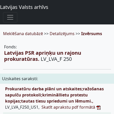
Latvijas Valsts arhīvs
Meklēšana datubāzē
>>
Detalizējums
>>
Izvērsums
Fonds:
Latvijas PSR apriņķu un rajonu
prokuratūras.
LV_LVA_F 250
Uzskaites saraksti:
Prokuratūru darba plāni un atskaites;ražošanas
sapulču protokoli;krimināllietu protestu
kopijas;tautas tiesu spriedumi un lēmumi.,
LV_LVA_F250_US1,
Skatīt aprakstu pdf formātā