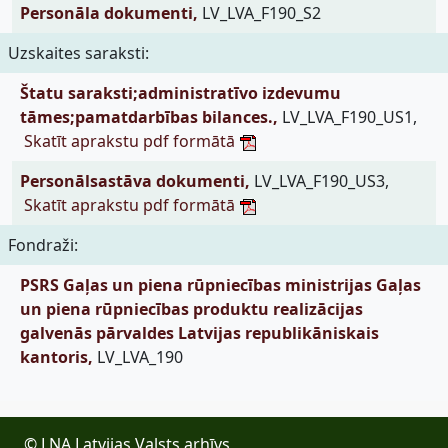
Personāla dokumenti,
LV_LVA_F190_S2
Uzskaites saraksti:
Štatu saraksti;administratīvo izdevumu
tāmes;pamatdarbības bilances.,
LV_LVA_F190_US1,
Skatīt aprakstu pdf formātā
Personālsastāva dokumenti,
LV_LVA_F190_US3,
Skatīt aprakstu pdf formātā
Fondraži:
PSRS Gaļas un piena rūpniecības ministrijas Gaļas
un piena rūpniecības produktu realizācijas
galvenās pārvaldes Latvijas republikāniskais
kantoris,
LV_LVA_190
© LNA Latvijas Valsts arhīvs,