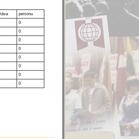
stāva
personu
0
0
0
0
0
0
0
0