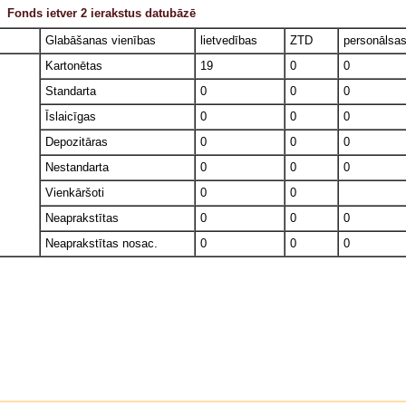
Fonds ietver 2 ierakstus datubāzē
Glabāšanas vienības
lietvedības
ZTD
personālsa
Kartonētas
19
0
0
Standarta
0
0
0
Īslaicīgas
0
0
0
Depozitāras
0
0
0
Nestandarta
0
0
0
Vienkāršoti
0
0
Neaprakstītas
0
0
0
Neaprakstītas nosac.
0
0
0