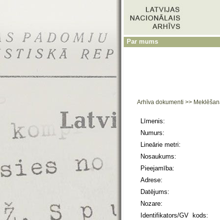
Par mums
Arhīva dokumenti
>>
Meklēšan
Līmenis:
Numurs:
Lineārie metri:
Nosaukums:
Pieejamība:
Adrese:
Datējums:
Nozare:
Identifikators/GV kods: