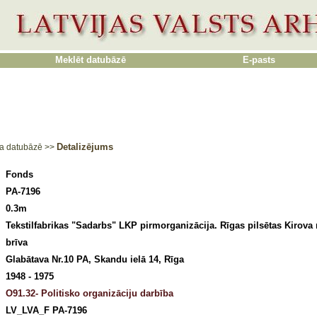
Meklēt datubāzē
E-pasts
Detalizējums
a datubāzē
>>
Fonds
PA-7196
0.3m
Tekstilfabrikas "Sadarbs" LKP pirmorganizācija. Rīgas pilsētas Kirova 
brīva
Glabātava Nr.10 PA, Skandu ielā 14, Rīga
1948 - 1975
O91.32- Politisko organizāciju darbība
LV_LVA_F PA-7196