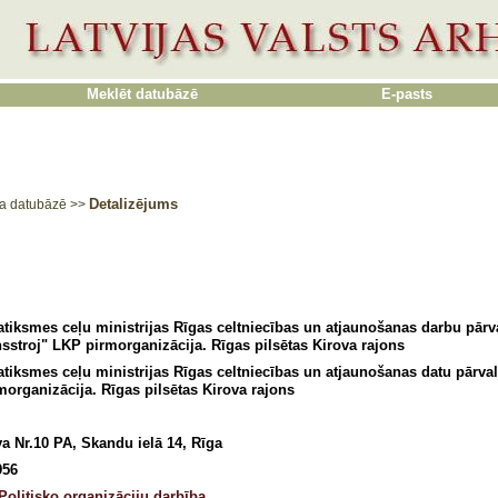
Meklēt datubāzē
E-pasts
Detalizējums
a datubāzē
>>
iksmes ceļu ministrijas Rīgas celtniecības un atjaunošanas darbu pārv
nsstroj" LKP pirmorganizācija. Rīgas pilsētas Kirova rajons
iksmes ceļu ministrijas Rīgas celtniecības un atjaunošanas datu pārval
organizācija. Rīgas pilsētas Kirova rajons
a Nr.10 PA, Skandu ielā 14, Rīga
956
Politisko organizāciju darbība