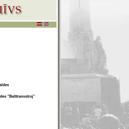
aldes
des "Balttransstroj"