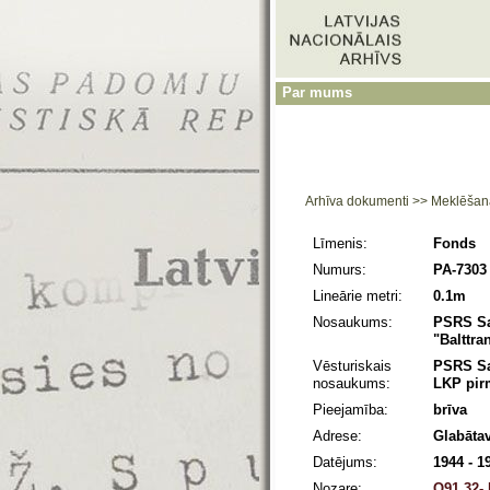
Par mums
Arhīva dokumenti
>>
Meklēšan
Līmenis:
Fonds
Numurs:
PA-7303
Lineārie metri:
0.1m
Nosaukums:
PSRS Sat
"Balttra
Vēsturiskais
PSRS Sat
nosaukums:
LKP pirm
Pieejamība:
brīva
Adrese:
Glabātav
Datējums:
1944 - 1
Nozare:
O91.32- 