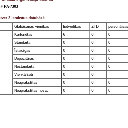
F PA-7303
tver 2 ierakstus datubāzē
Glabāšanas vienības
lietvedības
ZTD
personālsa
Kartonētas
6
0
0
Standarta
0
0
0
Īslaicīgas
0
0
0
Depozitāras
0
0
0
Nestandarta
0
0
0
Vienkāršoti
0
0
Neaprakstītas
0
0
0
Neaprakstītas nosac.
0
0
0