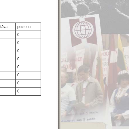
stāva
personu
0
0
0
0
0
0
0
0