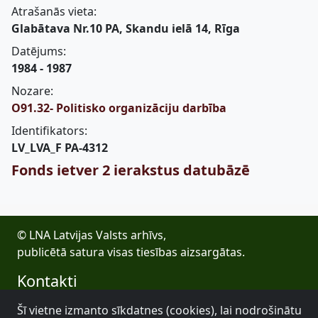
Atrašanās vieta:
Glabātava Nr.10 PA, Skandu ielā 14, Rīga
Datējums:
1984 - 1987
Nozare:
O91.32- Politisko organizāciju darbība
Identifikators:
LV_LVA_F PA-4312
Fonds ietver 2 ierakstus datubāzē
© LNA Latvijas Valsts arhīvs,
publicētā satura visas tiesības aizsargātas.
Kontakti
E-pasts: lva@arhivi.gov.lv
Šī vietne izmanto sīkdatnes (cookies), lai nodrošinātu