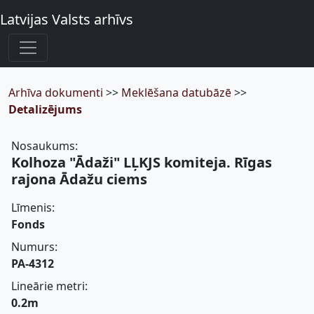
Latvijas Valsts arhīvs
Arhīva dokumenti
>>
Meklēšana datubāzē
>>
Detalizējums
Nosaukums:
Kolhoza "Ādaži" LĻKJS komiteja. Rīgas
rajona Ādažu ciems
Līmenis:
Fonds
Numurs:
PA-4312
Lineārie metri:
0.2m