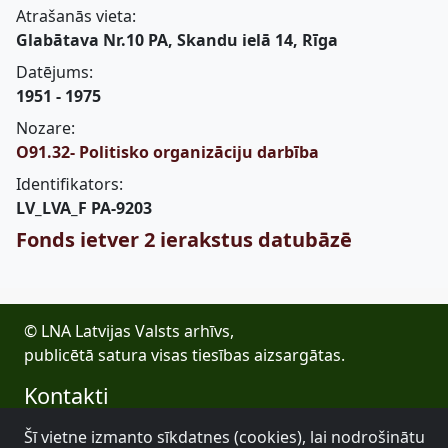
Atrašanās vieta:
Glabātava Nr.10 PA, Skandu ielā 14, Rīga
Datējums:
1951 - 1975
Nozare:
O91.32- Politisko organizāciju darbība
Identifikators:
LV_LVA_F PA-9203
Fonds ietver 2 ierakstus datubāzē
© LNA Latvijas Valsts arhīvs,
publicētā satura visas tiesības aizsargātas.
Kontakti
E-pasts: lva@arhivi.gov.lv
Šī vietne izmanto sīkdatnes (cookies), lai nodrošinātu