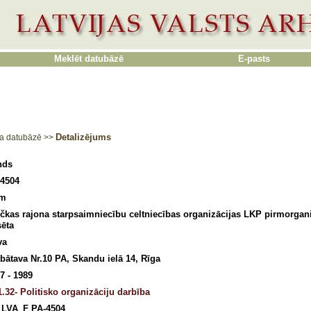
Meklēt datubāzē
E-pasts
Detalizējums
a datubāzē
>>
nds
4504
3m
čkas rajona starpsaimniecību celtniecības organizācijas LKP pirmorgani
sēta
va
bātava Nr.10 PA, Skandu ielā 14, Rīga
7 - 1989
.32- Politisko organizāciju darbība
_LVA_F PA-4504