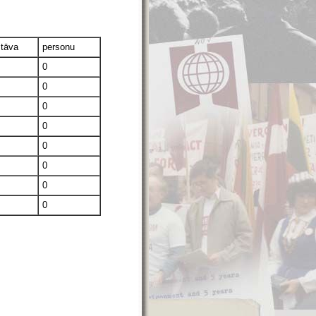
stāva
personu
0
0
0
0
0
0
0
0