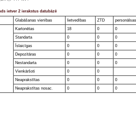
ds ietver 2 ierakstus datubāzē
Glabāšanas vienības
lietvedības
ZTD
personālsa
Kartonētas
18
0
0
Standarta
0
0
0
Īslaicīgas
0
0
0
Depozitāras
0
0
0
Nestandarta
0
0
0
Vienkāršoti
0
0
Neaprakstītas
0
0
0
Neaprakstītas nosac.
0
0
0