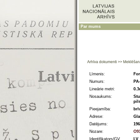
Par mums
Arhīva dokumenti
>>
Meklēšan
Līmenis:
Fo
Numurs:
PA-
Lineārie metri:
0.
Nosaukums:
Stu
pil
Pieejamība:
brī
Adrese:
Gla
Datējums:
196
Nozare:
O91
Identifikators/GV
LV