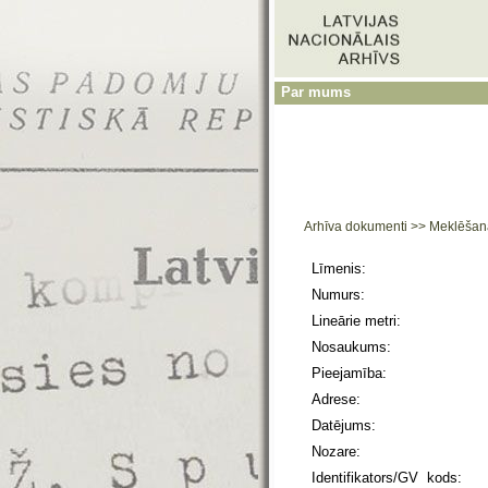
Par mums
Arhīva dokumenti
>>
Meklēšan
Līmenis:
Numurs:
Lineārie metri:
Nosaukums:
Pieejamība:
Adrese:
Datējums:
Nozare:
Identifikators/GV kods: