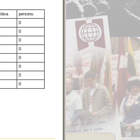
stāva
personu
0
0
0
0
0
0
0
0