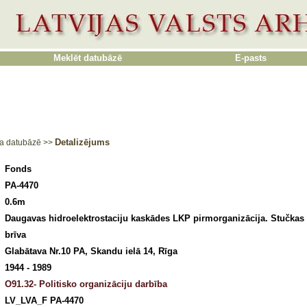
Meklēt datubāzē
E-pasts
Detalizējums
a datubāzē
>>
Fonds
PA-4470
0.6m
Daugavas hidroelektrostaciju kaskādes LKP pirmorganizācija. Stučkas 
brīva
Glabātava Nr.10 PA, Skandu ielā 14, Rīga
1944 - 1989
O91.32- Politisko organizāciju darbība
LV_LVA_F PA-4470