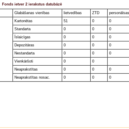
Fonds ietver 2 ierakstus datubāzē
Glabāšanas vienības
lietvedības
ZTD
personālsa
Kartonētas
51
0
0
Standarta
0
0
0
Īslaicīgas
0
0
0
Depozitāras
0
0
0
Nestandarta
0
0
0
Vienkāršoti
0
0
Neaprakstītas
0
0
0
Neaprakstītas nosac.
0
0
0